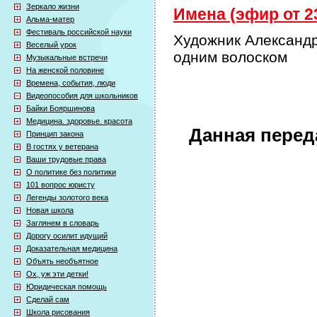
Зеркало жизни
Имена (эфир от 23
Альма-матер
Фестиваль российской науки
Художник Александр
Веселый урок
одним волоском
Музыкальные встречи
На женской половине
Времена, события, люди
Видеопособия для школьников
Байки Бояршинова
Медицина. здоровье. красота
Данная перед
Принцип закона
В гостях у ветерана
Ваши трудовые права
О политике без политики
101 вопрос юристу
Легенды золотого века
Новая школа
Заглянем в словарь
Дорогу осилит идущий
Доказательная медицина
Объять необъятное
Ох, уж эти детки!
Юридическая помощь
Сделай сам
Школа рисования