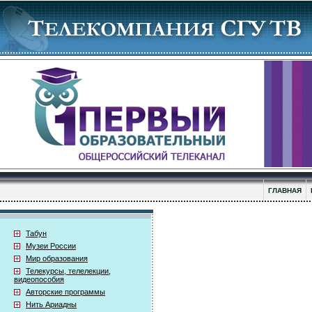
ГЛАВНАЯ
Табун
Музеи России
Мир образования
Телекурсы, телелекции,
видеопособия
Авторские программы
Нить Ариадны