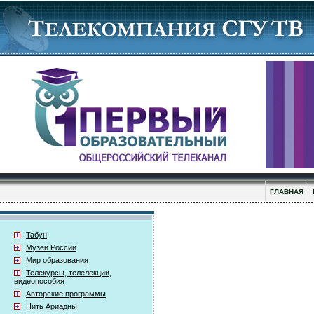
ГЛАВНАЯ
Табун
Музеи России
Мир образования
Телекурсы, телелекции,
видеопособия
Авторские программы
Нить Ариадны