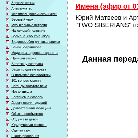
Зеркало жизни
Имена (эфир от 01
Альма-матер
Фестиваль российской науки
Юрий Матвеев и Арт
Веселый урок
"TWO SIBERIANS" п
Музыкальные встречи
На женской половине
Времена, события, люди
Видеопособия для школьников
Байки Бояршинова
Медицина. здоровье. красота
Данная перед
Принцип закона
В гостях у ветерана
Ваши трудовые права
О политике без политики
101 вопрос юристу
Легенды золотого века
Новая школа
Заглянем в словарь
Дорогу осилит идущий
Доказательная медицина
Объять необъятное
Ох, уж эти детки!
Юридическая помощь
Сделай сам
Школа рисования