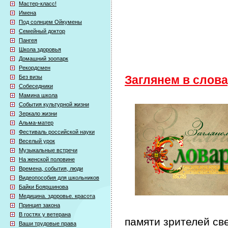
Мастер-класс!
Имена
Под солнцем Ойкумены
Семейный доктор
Пангея
Школа здоровья
Домашний зоопарк
Рекордсмен
Без визы
Заглянем в слов
Собеседники
Мамина школа
События культурной жизни
Зеркало жизни
Альма-матер
Фестиваль российской науки
Веселый урок
Музыкальные встречи
На женской половине
Времена, события, люди
Видеопособия для школьников
Байки Бояршинова
Медицина. здоровье. красота
Принцип закона
В гостях у ветерана
памяти зрителей св
Ваши трудовые права