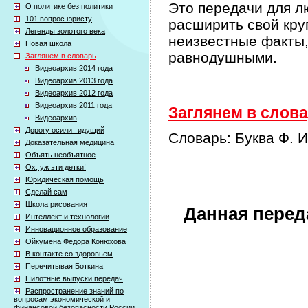
Это передачи для л
О политике без политики
101 вопрос юристу
расширить свой кру
Легенды золотого века
неизвестные факты,
Новая школа
равнодушными.
Заглянем в словарь
Видеоархив 2014 года
Видеоархив 2013 года
Видеоархив 2012 года
Видеоархив 2011 года
Заглянем в слова
Видеоархив
Дорогу осилит идущий
Словарь: Буква Ф. 
Доказательная медицина
Объять необъятное
Ох, уж эти детки!
Юридическая помощь
Сделай сам
Школа рисования
Данная перед
Интеллект и технологии
Инновационное образование
Ойкумена Федора Конюхова
В контакте со здоровьем
Перечитывая Боткина
Пилотные выпуски передач
Распространение знаний по
вопросам экономической и
финансовой безопасности России