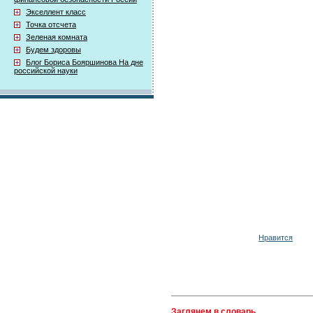
Экселлент класс
Точка отсчета
Зеленая комната
Будем здоровы
Блог Бориса Бояршинова На дне
российской науки
Нравится
Заглянем в словарь