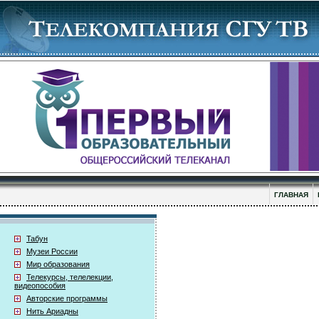
ГЛАВНАЯ
Табун
Музеи России
Мир образования
Телекурсы, телелекции,
видеопособия
Авторские программы
Нить Ариадны