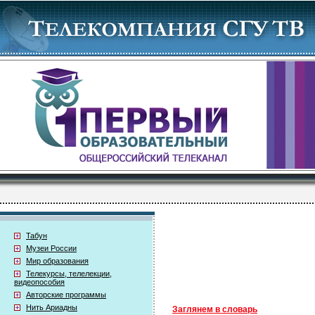
Табун
Музеи России
Мир образования
Телекурсы, телелекции,
видеопособия
Авторские программы
Нить Ариадны
Заглянем в словарь