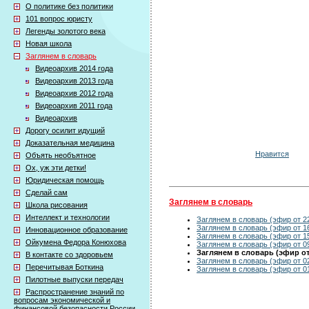
О политике без политики
101 вопрос юристу
Легенды золотого века
Новая школа
Заглянем в словарь
Видеоархив 2014 года
Видеоархив 2013 года
Видеоархив 2012 года
Видеоархив 2011 года
Видеоархив
Дорогу осилит идущий
Доказательная медицина
Нравится
Объять необъятное
Ох, уж эти детки!
Юридическая помощь
Сделай сам
Заглянем в словарь
Школа рисования
Интеллект и технологии
Заглянем в словарь (эфир от 2
Заглянем в словарь (эфир от 1
Инновационное образование
Заглянем в словарь (эфир от 1
Ойкумена Федора Конюхова
Заглянем в словарь (эфир от 0
Заглянем в словарь (эфир от 
В контакте со здоровьем
Заглянем в словарь (эфир от 0
Перечитывая Боткина
Заглянем в словарь (эфир от 0
Пилотные выпуски передач
Распространение знаний по
вопросам экономической и
финансовой безопасности России