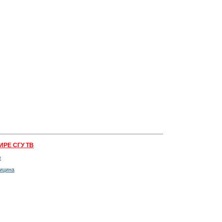
ИРЕ СГУ ТВ
е
ицина