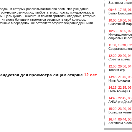
Заглянем в сл
редач, в которых рассказывается обо всём, что уже давно
09:45, 17:45, 01
орических личностях, изобретателях, поэтах и художниках, а
Байки Бояршин
ом. Цель цикла – оживить в памяти зрителей сведения, которые
тят знать больше и стремятся расширить свой кругозор.
10:00, 18:00, 02
женные в передачах, не оставят телезрителей равнодушными.
Сказочный мар
10:55, 18:55, 02
Инновационное
социальные сет
11:30, 19:30, 03
Сверхтехнологи
12:20, 20:20, 04
Советы врача
12:50, 20:50, 04
Теория игр
мендуется для просмотра лицам старше
12 лет
13:45, 21:45, 05
Нить Ариадны
14:15, 22:15, 06
Нить Ариадны
14:45, 22:45, 06
ANNA pro Диза
15:20, 23:20, 07
Большая жизнь
16:44, 00:44, 08
Заглянем в сл