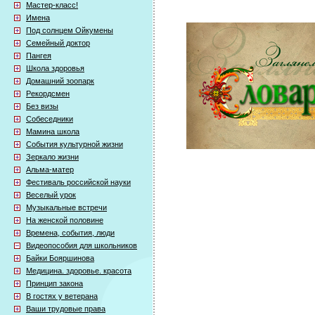
Мастер-класс!
Имена
Под солнцем Ойкумены
Семейный доктор
Пангея
Школа здоровья
Домашний зоопарк
Рекордсмен
Без визы
Собеседники
Мамина школа
События культурной жизни
Зеркало жизни
Альма-матер
Фестиваль российской науки
Веселый урок
Музыкальные встречи
На женской половине
Времена, события, люди
Видеопособия для школьников
Байки Бояршинова
Медицина. здоровье. красота
Принцип закона
В гостях у ветерана
Ваши трудовые права