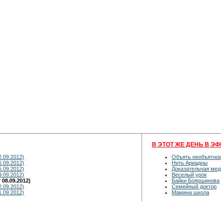
В ЭТОТ ЖЕ ДЕНЬ В ЭФ
2.09.2012)
Объять необъятно
6.09.2012)
Нить Ариадны
5.09.2012)
Доказательная мед
9.09.2012)
Веселый урок
08.09.2012)
Байки Бояршинова
2.09.2012)
Семейный доктор
1.09.2012)
Мамина школа