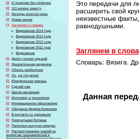
Это передачи для л
О политике без политики
101 вопрос юристу
расширить свой кру
Легенды золотого века
неизвестные факты,
Новая школа
равнодушными.
Заглянем в словарь
Видеоархив 2014 года
Видеоархив 2013 года
Видеоархив 2012 года
Видеоархив 2011 года
Заглянем в слова
Видеоархив
Дорогу осилит идущий
Словарь: Вязига. Д
Доказательная медицина
Объять необъятное
Ох, уж эти детки!
Юридическая помощь
Сделай сам
Школа рисования
Данная перед
Интеллект и технологии
Инновационное образование
Ойкумена Федора Конюхова
В контакте со здоровьем
Перечитывая Боткина
Пилотные выпуски передач
Распространение знаний по
вопросам экономической и
финансовой безопасности России