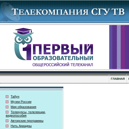
ГЛАВНАЯ
Табун
Музеи России
Мир образования
Телекурсы, телелекции,
видеопособия
Авторские программы
Нить Ариадны