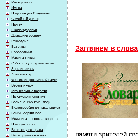
Мастер-класс!
Имена
Под солнцем Ойкумены
Семейный доктор
Пангея
Школа здоровья
Домашний зоопарк
Рекордсмен
Без визы
Заглянем в слов
Собеседники
Мамина школа
События культурной жизни
Зеркало жизни
Альма-матер
Фестиваль российской науки
Веселый урок
Музыкальные встречи
На женской половине
Времена, события, люди
Видеопособия для школьников
Байки Бояршинова
Медицина. здоровье. красота
Принцип закона
В гостях у ветерана
памяти зрителей св
Ваши трудовые права