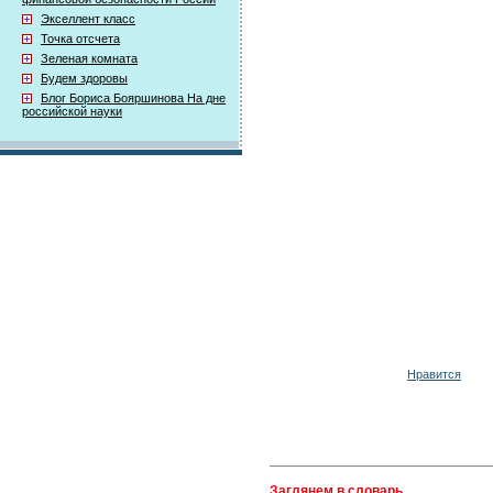
Экселлент класс
Точка отсчета
Зеленая комната
Будем здоровы
Блог Бориса Бояршинова На дне
российской науки
Нравится
Заглянем в словарь