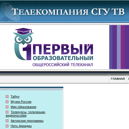
ГЛАВНАЯ
Табун
Музеи России
Мир образования
Телекурсы, телелекции,
видеопособия
Авторские программы
Нить Ариадны