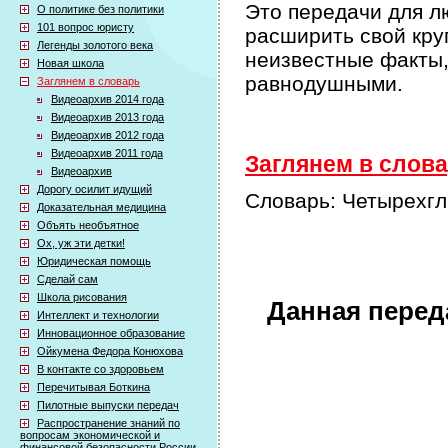
Это передачи для л
О политике без политики
101 вопрос юристу
расширить свой кру
Легенды золотого века
неизвестные факты,
Новая школа
равнодушными.
Заглянем в словарь
Видеоархив 2014 года
Видеоархив 2013 года
Видеоархив 2012 года
Видеоархив 2011 года
Заглянем в слова
Видеоархив
Дорогу осилит идущий
Словарь: Четырехгл
Доказательная медицина
Объять необъятное
Ох, уж эти детки!
Юридическая помощь
Сделай сам
Школа рисования
Данная перед
Интеллект и технологии
Инновационное образование
Ойкумена Федора Конюхова
В контакте со здоровьем
Перечитывая Боткина
Пилотные выпуски передач
Распространение знаний по
вопросам экономической и
финансовой безопасности России