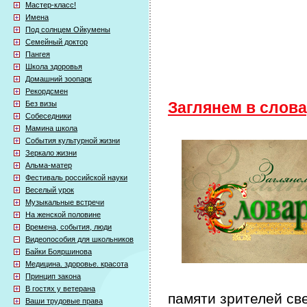
Мастер-класс!
Имена
Под солнцем Ойкумены
Семейный доктор
Пангея
Школа здоровья
Домашний зоопарк
Рекордсмен
Без визы
Заглянем в слов
Собеседники
Мамина школа
События культурной жизни
Зеркало жизни
Альма-матер
Фестиваль российской науки
Веселый урок
Музыкальные встречи
На женской половине
Времена, события, люди
Видеопособия для школьников
Байки Бояршинова
Медицина. здоровье. красота
Принцип закона
В гостях у ветерана
памяти зрителей св
Ваши трудовые права