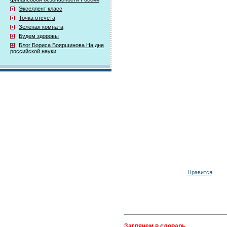
Экселлент класс
Точка отсчета
Зеленая комната
Будем здоровы
Блог Бориса Бояршинова На дне
российской науки
Нравится
Заглянем в словарь