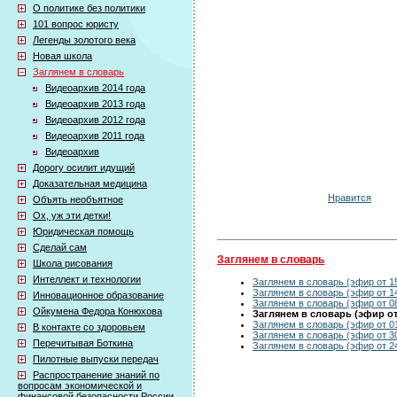
О политике без политики
101 вопрос юристу
Легенды золотого века
Новая школа
Заглянем в словарь
Видеоархив 2014 года
Видеоархив 2013 года
Видеоархив 2012 года
Видеоархив 2011 года
Видеоархив
Дорогу осилит идущий
Доказательная медицина
Нравится
Объять необъятное
Ох, уж эти детки!
Юридическая помощь
Сделай сам
Заглянем в словарь
Школа рисования
Интеллект и технологии
Заглянем в словарь (эфир от 1
Заглянем в словарь (эфир от 1
Инновационное образование
Заглянем в словарь (эфир от 0
Ойкумена Федора Конюхова
Заглянем в словарь (эфир от 
Заглянем в словарь (эфир от 0
В контакте со здоровьем
Заглянем в словарь (эфир от 3
Перечитывая Боткина
Заглянем в словарь (эфир от 2
Пилотные выпуски передач
Распространение знаний по
вопросам экономической и
финансовой безопасности России