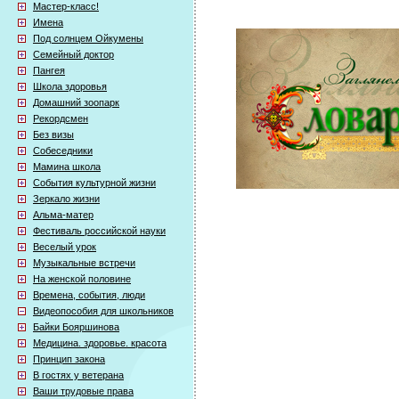
Мастер-класс!
Имена
Под солнцем Ойкумены
Семейный доктор
Пангея
Школа здоровья
Домашний зоопарк
Рекордсмен
Без визы
Собеседники
Мамина школа
События культурной жизни
Зеркало жизни
Альма-матер
Фестиваль российской науки
Веселый урок
Музыкальные встречи
На женской половине
Времена, события, люди
Видеопособия для школьников
Байки Бояршинова
Медицина. здоровье. красота
Принцип закона
В гостях у ветерана
Ваши трудовые права