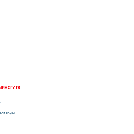
ИРЕ СГУ ТВ
а
кой науки