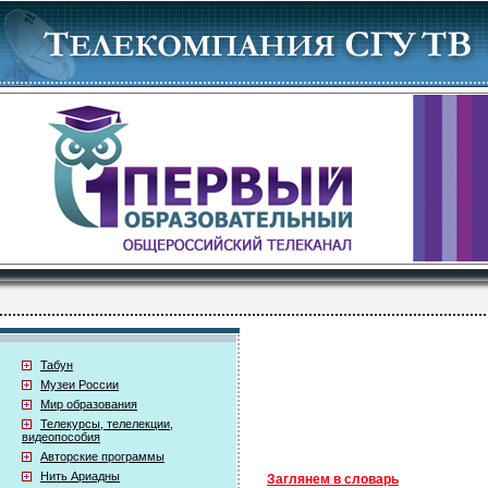
Табун
Музеи России
Мир образования
Телекурсы, телелекции,
видеопособия
Авторские программы
Нить Ариадны
Заглянем в словарь