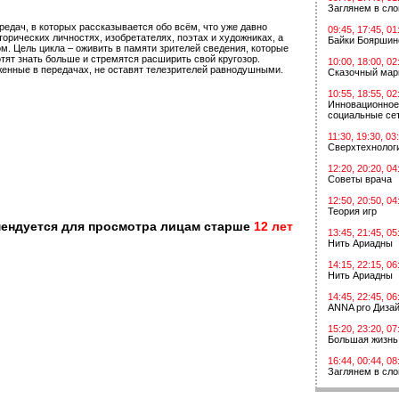
Заглянем в сл
редач, в которых рассказывается обо всём, что уже давно
09:45, 17:45, 01
орических личностях, изобретателях, поэтах и художниках, а
Байки Бояршин
ом. Цель цикла – оживить в памяти зрителей сведения, которые
тят знать больше и стремятся расширить свой кругозор.
10:00, 18:00, 02
женные в передачах, не оставят телезрителей равнодушными.
Сказочный мар
10:55, 18:55, 02
Инновационное
социальные сет
11:30, 19:30, 03
Сверхтехнологи
12:20, 20:20, 04
Советы врача
12:50, 20:50, 04
Теория игр
мендуется для просмотра лицам старше
12 лет
13:45, 21:45, 05
Нить Ариадны
14:15, 22:15, 06
Нить Ариадны
14:45, 22:45, 06
ANNA pro Диза
15:20, 23:20, 07
Большая жизнь
16:44, 00:44, 08
Заглянем в сл