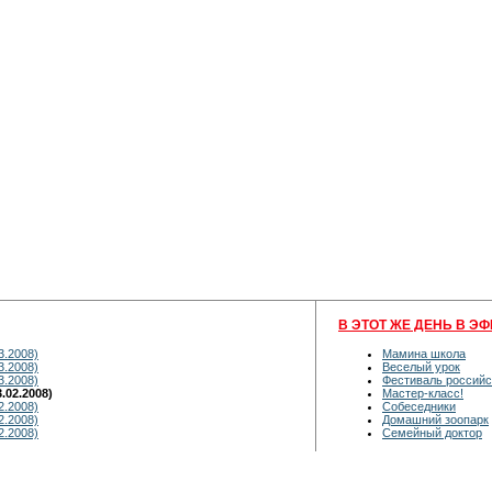
В ЭТОТ ЖЕ ДЕНЬ В ЭФ
3.2008)
Мамина школа
3.2008)
Веселый урок
3.2008)
Фестиваль российс
.02.2008)
Мастер-класс!
2.2008)
Собеседники
2.2008)
Домашний зоопарк
2.2008)
Семейный доктор