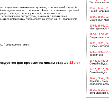
Заглянем в сл
 есть дети – школьники или студенты, то есть самой широкой
09:45, 17:45, 01
 и о педагогических традициях. Наши гости знакомят зрителей
Байки Бояршин
ерьере…» представляет учителей, воспитателей,
 педагогической литературой, знакомит с писателями,
10:00, 18:00, 02
 стала номинантом творческого конкурса на IХ Евразийском
Сказочный мар
10:55, 18:55, 02
Мастер-класс 
11:30, 19:30, 03
Сверхтехнологи
12:20, 20:20, 04
тво. Превращение тыквы
Изломы истори
12:50, 20:50, 04
Теория игр
13:45, 21:45, 05
мендуется для просмотра лицам старше
12 лет
Семейный докт
14:15, 22:15, 06
Семейный докт
14:45, 22:45, 06
Комизм и смех 
современность
15:20, 23:20, 07
Большая жизнь