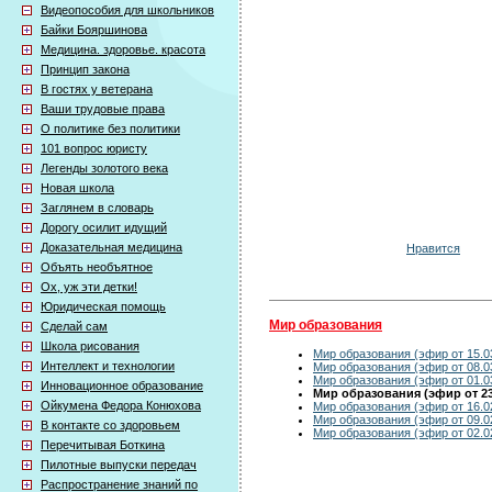
Видеопособия для школьников
Байки Бояршинова
Медицина. здоровье. красота
Принцип закона
В гостях у ветерана
Ваши трудовые права
О политике без политики
101 вопрос юристу
Легенды золотого века
Новая школа
Заглянем в словарь
Дорогу осилит идущий
Доказательная медицина
Нравится
Объять необъятное
Ох, уж эти детки!
Юридическая помощь
Мир образования
Сделай сам
Школа рисования
Мир образования (эфир от 15.0
Интеллект и технологии
Мир образования (эфир от 08.0
Мир образования (эфир от 01.0
Инновационное образование
Мир образования (эфир от 23
Ойкумена Федора Конюхова
Мир образования (эфир от 16.0
Мир образования (эфир от 09.0
В контакте со здоровьем
Мир образования (эфир от 02.0
Перечитывая Боткина
Пилотные выпуски передач
Распространение знаний по