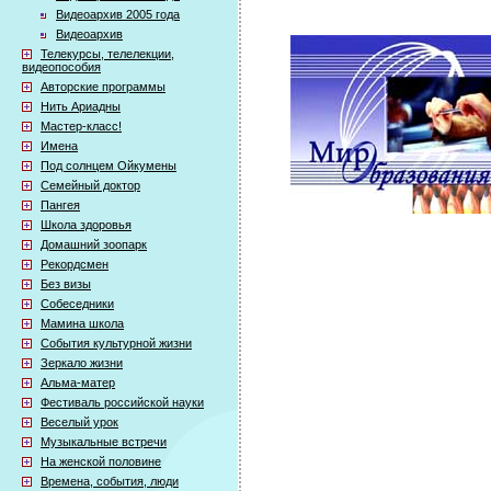
Видеоархив 2005 года
Видеоархив
Телекурсы, телелекции,
видеопособия
Авторские программы
Нить Ариадны
Мастер-класс!
Имена
Под солнцем Ойкумены
Семейный доктор
Пангея
Школа здоровья
Домашний зоопарк
Рекордсмен
Без визы
Собеседники
Мамина школа
События культурной жизни
Зеркало жизни
Альма-матер
Фестиваль российской науки
Веселый урок
Музыкальные встречи
На женской половине
Времена, события, люди