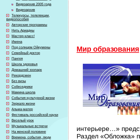
Видеоархив 2005 года
Видеоархив
Телекурсы, телелекции,
видеопособия
Авторские программы
Нить Ариадны
Мастер-класс!
Имена
Под солнцем Ойкумены
Мир образования
Семейный доктор
Пангея
Школа здоровья
Домашний зоопарк
Рекордсмен
Без визы
Собеседники
Мамина школа
События культурной жизни
Зеркало жизни
Альма-матер
Фестиваль российской науки
Веселый урок
Музыкальные встречи
интерьере…» предст
На женской половине
Раздел «Обложка» п
Времена, события, люди