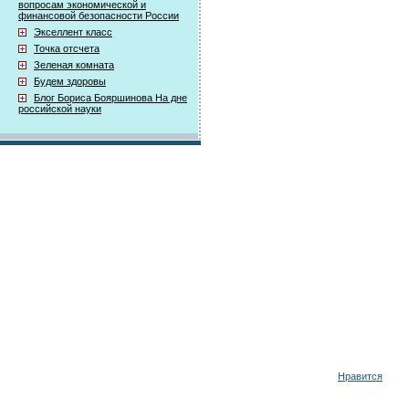
вопросам экономической и
финансовой безопасности России
Экселлент класс
Точка отсчета
Зеленая комната
Будем здоровы
Блог Бориса Бояршинова На дне
российской науки
Нравится