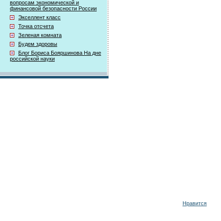
вопросам экономической и
финансовой безопасности России
Экселлент класс
Точка отсчета
Зеленая комната
Будем здоровы
Блог Бориса Бояршинова На дне
российской науки
Нравится