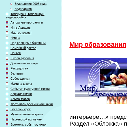
Видеоархив 2005 года
Видеоархив
Телекурсы, телелекции,
видеопособия
Авторские программы
Нить Ариадны
Мастер-класс!
Имена
Под солнцем Ойкумены
Мир образования
Семейный доктор
Пангея
Школа здоровья
Домашний зоопарк
Рекордсмен
Без визы
Собеседники
Мамина школа
События культурной жизни
Зеркало жизни
Альма-матер
Фестиваль российской науки
Веселый урок
Музыкальные встречи
интерьере…» предст
На женской половине
Раздел «Обложка» п
Времена, события, люди