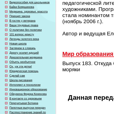
педагогической лит
Видеопособия для школьников
Байки Бояршинова
художниками. Прог
Медицина. здоровье. красота
стала номинантом т
Принцип закона
(ноябрь 2006 г.).
В гостях у ветерана
Ваши трудовые права
О политике без политики
Автор и ведущая Е
101 вопрос юристу
Легенды золотого века
Новая школа
Заглянем в словарь
Мир образования 
Дорогу осилит идущий
Доказательная медицина
Объять необъятное
Выпуск 183. Откуда
Ох, уж эти детки!
моряки
Юридическая помощь
Сделай сам
Школа рисования
Интеллект и технологии
Инновационное образование
Ойкумена Федора Конюхова
Данная перед
В контакте со здоровьем
Перечитывая Боткина
Пилотные выпуски передач
Распространение знаний по