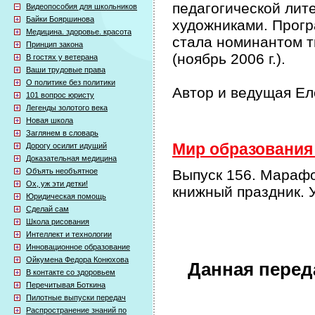
педагогической лит
Видеопособия для школьников
Байки Бояршинова
художниками. Прог
Медицина. здоровье. красота
стала номинантом т
Принцип закона
(ноябрь 2006 г.).
В гостях у ветерана
Ваши трудовые права
О политике без политики
Автор и ведущая Е
101 вопрос юристу
Легенды золотого века
Новая школа
Заглянем в словарь
Мир образования 
Дорогу осилит идущий
Доказательная медицина
Объять необъятное
Выпуск 156. Марафо
Ох, уж эти детки!
книжный праздник. 
Юридическая помощь
Сделай сам
Школа рисования
Интеллект и технологии
Инновационное образование
Ойкумена Федора Конюхова
Данная перед
В контакте со здоровьем
Перечитывая Боткина
Пилотные выпуски передач
Распространение знаний по