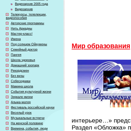
Видеоархив 2005 года
Видеоархив
Телекурсы, телелекции,
видеопособия
Авторские программы
Нить Ариадны
Мастер-класс!
Имена
Под солнцем Ойкумены
Мир образования
Семейный доктор
Пангея
Школа здоровья
Домашний зоопарк
Рекордсмен
Без визы
Собеседники
Мамина школа
События культурной жизни
Зеркало жизни
Альма-матер
Фестиваль российской науки
Веселый урок
Музыкальные встречи
интерьере…» предст
На женской половине
Раздел «Обложка» п
Времена, события, люди