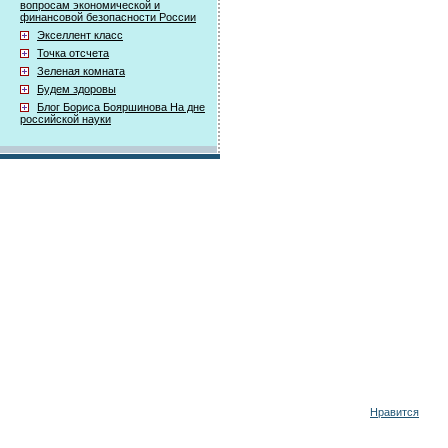
вопросам экономической и
финансовой безопасности России
Экселлент класс
Точка отсчета
Зеленая комната
Будем здоровы
Блог Бориса Бояршинова На дне
российской науки
Нравится