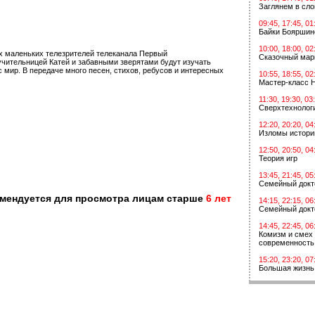
Заглянем в сл
09:45, 17:45, 01
Байки Бояршин
10:00, 18:00, 02
х маленьких телезрителей телеканала Первый
Сказочный мар
 учительницей Катей и забавными зверятами будут изучать
с мир. В передаче много песен, стихов, ребусов и интересных
10:55, 18:55, 02
Мастер-класс 
11:30, 19:30, 03
Сверхтехнологи
12:20, 20:20, 04
Изломы истори
12:50, 20:50, 04
Теория игр
13:45, 21:45, 05
Семейный докт
омендуется для просмотра лицам старше
6 лет
14:15, 22:15, 06
Семейный докт
14:45, 22:45, 06
Комизм и смех 
современность
15:20, 23:20, 07
Большая жизнь