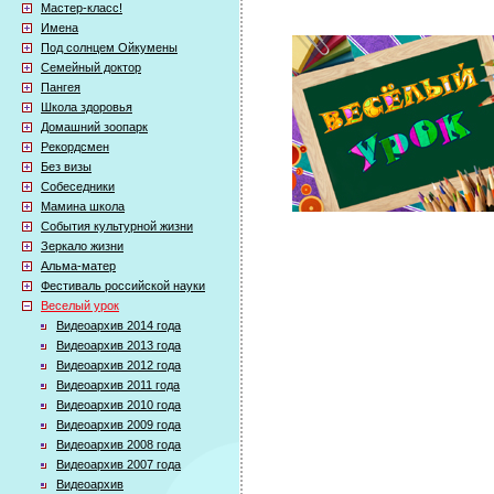
Мастер-класс!
Имена
Под солнцем Ойкумены
Семейный доктор
Пангея
Школа здоровья
Домашний зоопарк
Рекордсмен
Без визы
Собеседники
Мамина школа
События культурной жизни
Зеркало жизни
Альма-матер
Фестиваль российской науки
Веселый урок
Видеоархив 2014 года
Видеоархив 2013 года
Видеоархив 2012 года
Видеоархив 2011 года
Видеоархив 2010 года
Видеоархив 2009 года
Видеоархив 2008 года
Видеоархив 2007 года
Видеоархив