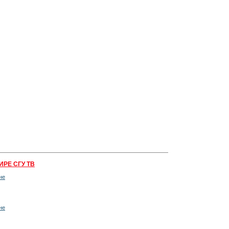
ИРЕ СГУ ТВ
не
не