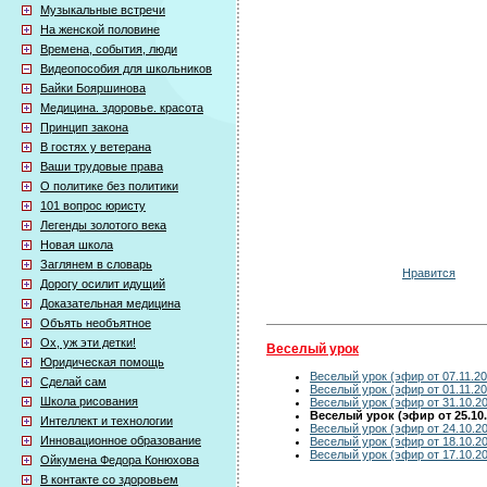
Музыкальные встречи
На женской половине
Времена, события, люди
Видеопособия для школьников
Байки Бояршинова
Медицина. здоровье. красота
Принцип закона
В гостях у ветерана
Ваши трудовые права
О политике без политики
101 вопрос юристу
Легенды золотого века
Новая школа
Заглянем в словарь
Нравится
Дорогу осилит идущий
Доказательная медицина
Объять необъятное
Ох, уж эти детки!
Веселый урок
Юридическая помощь
Веселый урок (эфир от 07.11.20
Сделай сам
Веселый урок (эфир от 01.11.20
Школа рисования
Веселый урок (эфир от 31.10.2
Веселый урок (эфир от 25.10.
Интеллект и технологии
Веселый урок (эфир от 24.10.2
Инновационное образование
Веселый урок (эфир от 18.10.2
Веселый урок (эфир от 17.10.2
Ойкумена Федора Конюхова
В контакте со здоровьем