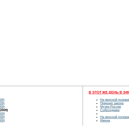
В ЭТОТ ЖЕ ДЕНЬ В ЭФ
09)
На женской полови
09)
Принцип закона
009)
Музеи России
2009)
Собеседники
009)
009)
На женской полови
009)
Имена