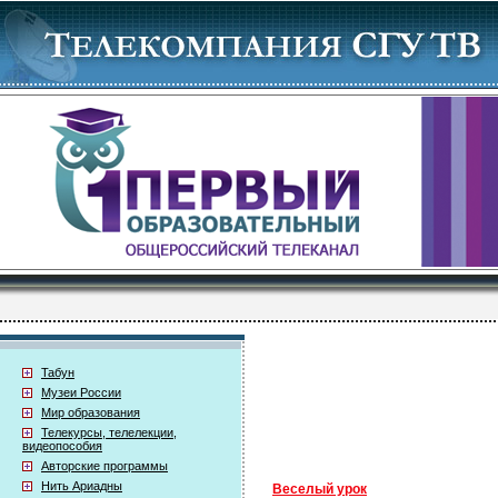
Табун
Музеи России
Мир образования
Телекурсы, телелекции,
видеопособия
Авторские программы
Нить Ариадны
Веселый урок