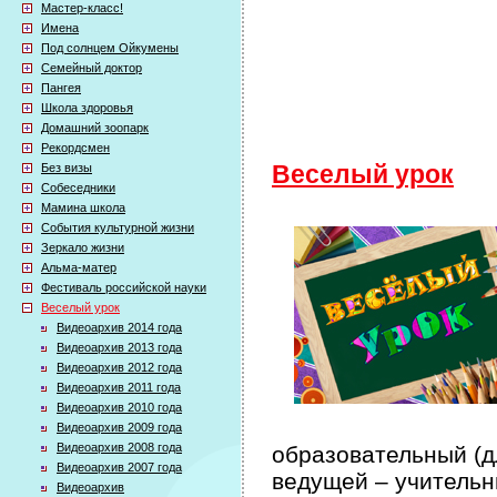
Мастер-класс!
Имена
Под солнцем Ойкумены
Семейный доктор
Пангея
Школа здоровья
Домашний зоопарк
Рекордсмен
Без визы
Веселый урок
Собеседники
Мамина школа
События культурной жизни
Зеркало жизни
Альма-матер
Фестиваль российской науки
Веселый урок
Видеоархив 2014 года
Видеоархив 2013 года
Видеоархив 2012 года
Видеоархив 2011 года
Видеоархив 2010 года
Видеоархив 2009 года
Видеоархив 2008 года
образовательный (дл
Видеоархив 2007 года
ведущей – учительн
Видеоархив