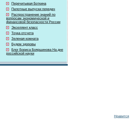
Перечитывая Боткина
Пилотные выпуски передач
Распространение знаний по
вопросам экономической и
финансовой безопасности России
Экселлент класс
Точка отсчета
Зеленая комната
Будем здоровы
Блог Бориса Бояршинова На дне
российской науки
Нравится