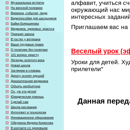
алфавит, учиться сч
Музыкальные встречи
На женской половине
окружающий нас мир
Времена, события, люди
интересных задани
Видеопособия для школьников
Байки Бояршинова
Приглашаем вас на 
Медицина. здоровье. красота
Принцип закона
В гостях у ветерана
Ваши трудовые права
Веселый урок (эф
О политике без политики
101 вопрос юристу
Легенды золотого века
Уроки для детей. Х
Новая школа
прилетели"
Заглянем в словарь
Дорогу осилит идущий
Доказательная медицина
Объять необъятное
Ох, уж эти детки!
Юридическая помощь
Данная перед
Сделай сам
Школа рисования
Интеллект и технологии
Инновационное образование
Ойкумена Федора Конюхова
В контакте со здоровьем