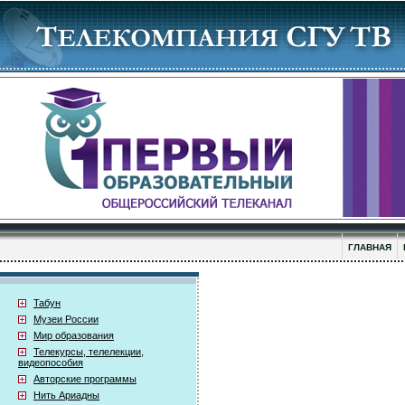
ГЛАВНАЯ
Табун
Музеи России
Мир образования
Телекурсы, телелекции,
видеопособия
Авторские программы
Нить Ариадны