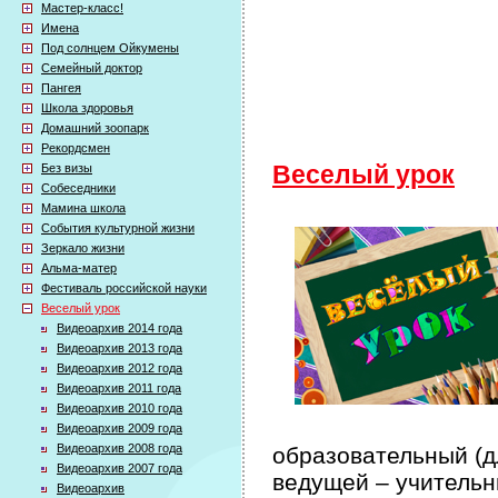
Мастер-класс!
Имена
Под солнцем Ойкумены
Семейный доктор
Пангея
Школа здоровья
Домашний зоопарк
Рекордсмен
Без визы
Веселый урок
Собеседники
Мамина школа
События культурной жизни
Зеркало жизни
Альма-матер
Фестиваль российской науки
Веселый урок
Видеоархив 2014 года
Видеоархив 2013 года
Видеоархив 2012 года
Видеоархив 2011 года
Видеоархив 2010 года
Видеоархив 2009 года
Видеоархив 2008 года
образовательный (дл
Видеоархив 2007 года
ведущей – учительн
Видеоархив