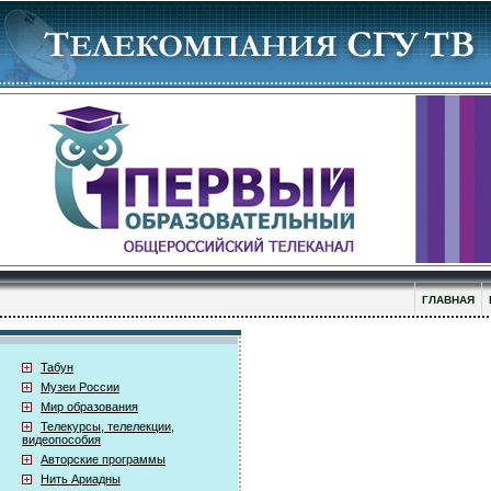
ГЛАВНАЯ
Табун
Музеи России
Мир образования
Телекурсы, телелекции,
видеопособия
Авторские программы
Нить Ариадны