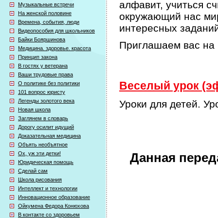
алфавит, учиться сч
Музыкальные встречи
На женской половине
окружающий нас мир
Времена, события, люди
интересных задани
Видеопособия для школьников
Байки Бояршинова
Приглашаем вас на 
Медицина. здоровье. красота
Принцип закона
В гостях у ветерана
Ваши трудовые права
Веселый урок (эф
О политике без политики
101 вопрос юристу
Легенды золотого века
Уроки для детей. У
Новая школа
Заглянем в словарь
Дорогу осилит идущий
Доказательная медицина
Объять необъятное
Ох, уж эти детки!
Данная перед
Юридическая помощь
Сделай сам
Школа рисования
Интеллект и технологии
Инновационное образование
Ойкумена Федора Конюхова
В контакте со здоровьем