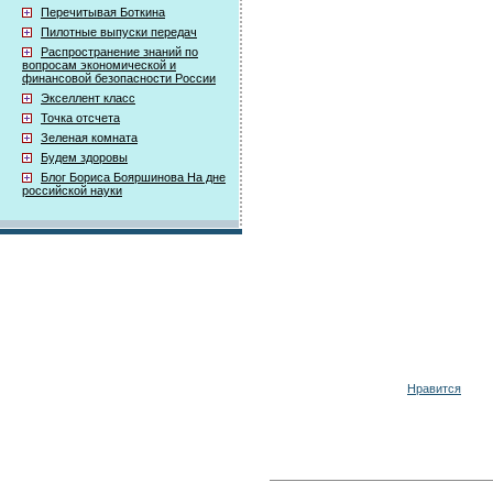
Перечитывая Боткина
Пилотные выпуски передач
Распространение знаний по
вопросам экономической и
финансовой безопасности России
Экселлент класс
Точка отсчета
Зеленая комната
Будем здоровы
Блог Бориса Бояршинова На дне
российской науки
Нравится