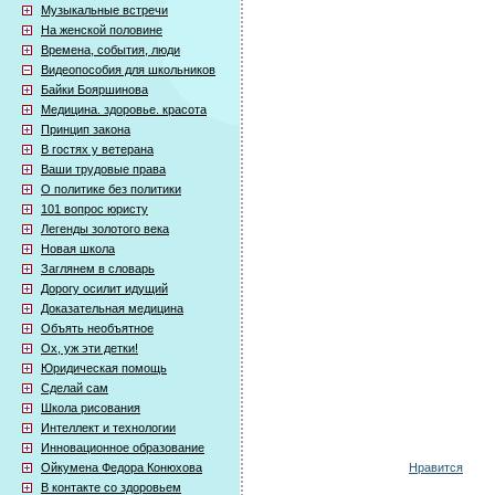
Музыкальные встречи
На женской половине
Времена, события, люди
Видеопособия для школьников
Байки Бояршинова
Медицина. здоровье. красота
Принцип закона
В гостях у ветерана
Ваши трудовые права
О политике без политики
101 вопрос юристу
Легенды золотого века
Новая школа
Заглянем в словарь
Дорогу осилит идущий
Доказательная медицина
Объять необъятное
Ох, уж эти детки!
Юридическая помощь
Сделай сам
Школа рисования
Интеллект и технологии
Инновационное образование
Нравится
Ойкумена Федора Конюхова
В контакте со здоровьем