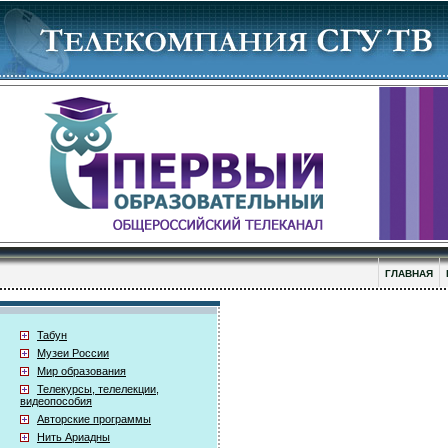
ГЛАВНАЯ
Табун
Музеи России
Мир образования
Телекурсы, телелекции,
видеопособия
Авторские программы
Нить Ариадны