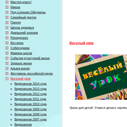
Мастер-класс!
Имена
Под солнцем Ойкумены
Семейный доктор
Пангея
Школа здоровья
Домашний зоопарк
Рекордсмен
Без визы
Веселый урок
Собеседники
Мамина школа
События культурной жизни
Зеркало жизни
Альма-матер
Фестиваль российской науки
Веселый урок
Видеоархив 2014 года
Видеоархив 2013 года
Видеоархив 2012 года
Видеоархив 2011 года
Видеоархив 2010 года
Уроки для детей. Учимся делать гирлян
Видеоархив 2009 года
Видеоархив 2008 года
Видеоархив 2007 года
Видеоархив