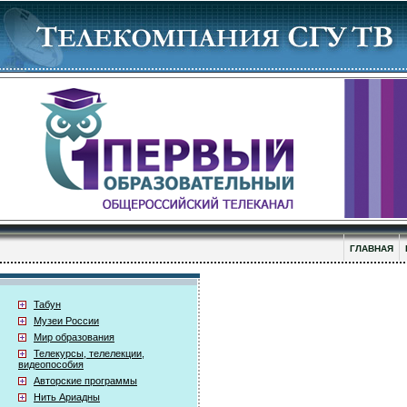
ГЛАВНАЯ
Табун
Музеи России
Мир образования
Телекурсы, телелекции,
видеопособия
Авторские программы
Нить Ариадны