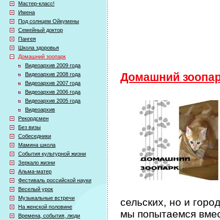
Мастер-класс!
Имена
Под солнцем Ойкумены
Семейный доктор
Пангея
Школа здоровья
Домашний зоопарк
Видеоархив 2009 года
Видеоархив 2008 года
Домашний зоопа
Видеоархив 2007 года
Видеоархив 2006 года
Видеоархив 2005 года
Видеоархив
Рекордсмен
Без визы
Собеседники
Мамина школа
События культурной жизни
Зеркало жизни
Альма-матер
Фестиваль российской науки
Веселый урок
Музыкальные встречи
сельских, но и горо
На женской половине
мы попытаемся вмес
Времена, события, люди