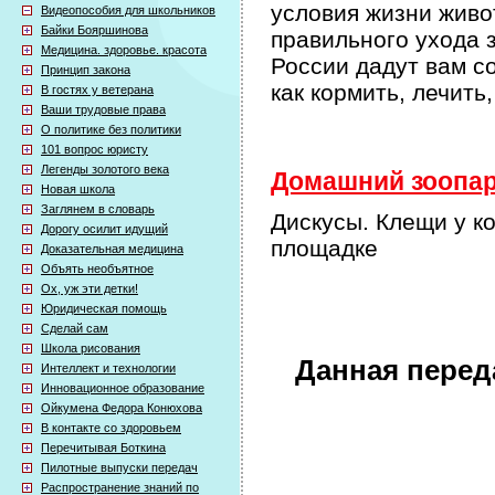
условия жизни живо
Видеопособия для школьников
Байки Бояршинова
правильного ухода
Медицина. здоровье. красота
России дадут вам с
Принцип закона
как кормить, лечит
В гостях у ветерана
Ваши трудовые права
О политике без политики
101 вопрос юристу
Легенды золотого века
Домашний зоопарк
Новая школа
Заглянем в словарь
Дискусы. Клещи у к
Дорогу осилит идущий
площадке
Доказательная медицина
Объять необъятное
Ох, уж эти детки!
Юридическая помощь
Сделай сам
Школа рисования
Данная перед
Интеллект и технологии
Инновационное образование
Ойкумена Федора Конюхова
В контакте со здоровьем
Перечитывая Боткина
Пилотные выпуски передач
Распространение знаний по