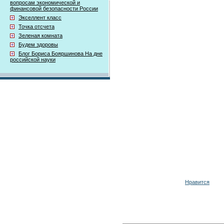
вопросам экономической и
финансовой безопасности России
Экселлент класс
Точка отсчета
Зеленая комната
Будем здоровы
Блог Бориса Бояршинова На дне
российской науки
Нравится