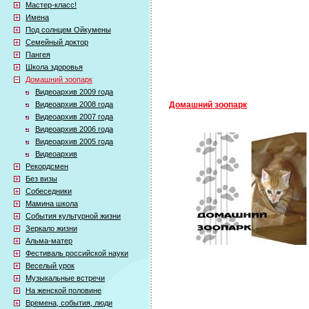
Мастер-класс!
Имена
Под солнцем Ойкумены
Семейный доктор
Пангея
Школа здоровья
Домашний зоопарк
Видеоархив 2009 года
Видеоархив 2008 года
Домашний зоопарк
Видеоархив 2007 года
Видеоархив 2006 года
Видеоархив 2005 года
Видеоархив
Рекордсмен
Без визы
Собеседники
Мамина школа
События культурной жизни
Зеркало жизни
Альма-матер
Фестиваль российской науки
Веселый урок
Музыкальные встречи
На женской половине
Времена, события, люди