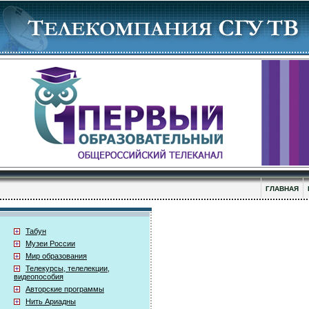
ГЛАВНАЯ
Табун
Музеи России
Мир образования
Телекурсы, телелекции,
видеопособия
Авторские программы
Нить Ариадны