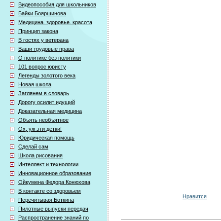
Видеопособия для школьников
Байки Бояршинова
Медицина. здоровье. красота
Принцип закона
В гостях у ветерана
Ваши трудовые права
О политике без политики
101 вопрос юристу
Легенды золотого века
Новая школа
Заглянем в словарь
Дорогу осилит идущий
Доказательная медицина
Объять необъятное
Ох, уж эти детки!
Юридическая помощь
Сделай сам
Школа рисования
Интеллект и технологии
Инновационное образование
Ойкумена Федора Конюхова
В контакте со здоровьем
Нравится
Перечитывая Боткина
Пилотные выпуски передач
Распространение знаний по