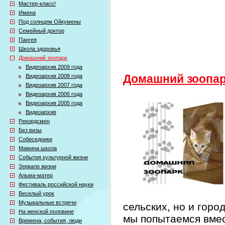
Мастер-класс!
Имена
Под солнцем Ойкумены
Семейный доктор
Пангея
Школа здоровья
Домашний зоопарк
Видеоархив 2009 года
Видеоархив 2008 года
Домашний зоопа
Видеоархив 2007 года
Видеоархив 2006 года
Видеоархив 2005 года
Видеоархив
Рекордсмен
Без визы
Собеседники
Мамина школа
События культурной жизни
Зеркало жизни
Альма-матер
Фестиваль российской науки
Веселый урок
Музыкальные встречи
сельских, но и горо
На женской половине
мы попытаемся вмес
Времена, события, люди