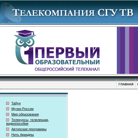
ГЛАВНАЯ
Табун
Музеи России
Мир образования
Телекурсы, телелекции,
видеопособия
Авторские программы
Нить Ариадны