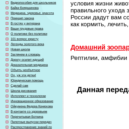
условия жизни живо
Видеопособия для школьников
Байки Бояршинова
правильного ухода
Медицина. здоровье. красота
России дадут вам с
Принцип закона
как кормить, лечит
В гостях у ветерана
Ваши трудовые права
О политике без политики
101 вопрос юристу
Легенды золотого века
Домашний зоопарк
Новая школа
Заглянем в словарь
Рептилии, амфибии 
Дорогу осилит идущий
Доказательная медицина
Объять необъятное
Ох, уж эти детки!
Юридическая помощь
Сделай сам
Данная перед
Школа рисования
Интеллект и технологии
Инновационное образование
Ойкумена Федора Конюхова
В контакте со здоровьем
Перечитывая Боткина
Пилотные выпуски передач
Распространение знаний по