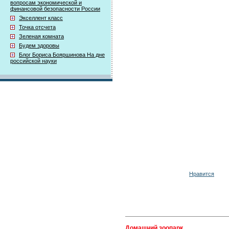
вопросам экономической и
финансовой безопасности России
Экселлент класс
Точка отсчета
Зеленая комната
Будем здоровы
Блог Бориса Бояршинова На дне
российской науки
Нравится
Домашний зоопарк