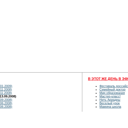
В ЭТОТ ЖЕ ДЕНЬ В ЭФ
01.2009)
Фестиваль российс
11.2008)
Семейный доктор
11.2008)
Мир образования
3.09.2008)
Мастер-класс!
09.2008)
Нить Ариадны
06.2008)
Веселый урок
06.2008)
Мамина школа