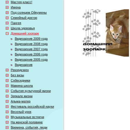
Мастер-класс!
Имена
Под солнцем Ойкумены
Семейный доктор
Пангея
Школа здоровья
Домашний зоопарк
Видеоархив 2009 года
Видеоархив 2008 года
Видеоархив 2007 года
Видеоархив 2006 года
Видеоархив 2005 года
Видеоархив
Рекордсмен
Без визы
Собеседники
Мамина школа
События культурной жизни
Зеркало жизни
Альма-матер
Фестиваль российской науки
Веселый урок
Музыкальные встречи
На женской половине
Времена, события, люди