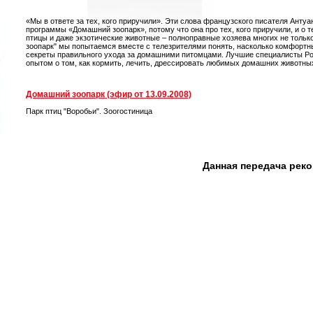
«Мы в ответе за тех, кого приручили». Эти слова французского писателя Ант
программы «Домашний зоопарк», потому что она про тех, кого приручили, и о т
птицы и даже экзотические животные – полноправные хозяева многих не только
зоопарк" мы попытаемся вместе с телезрителями понять, насколько комфортн
секреты правильного ухода за домашними питомцами. Лучшие специалисты Р
опытом о том, как кормить, лечить, дрессировать любимых домашних животны
Домашний зоопарк (эфир от 13.09.2008)
Парк птиц "Воробьи". Зоогостиница
Данная передача рек