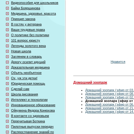
Видеопособия для школьников
Байки Бояршинова
Медицина. здоровье. красота
Принцип закона
В гостях у ветерана
Ваши трудовые права
О политике без политики
101 вопрос юристу
Легенды золотого века
Новая школа
Заглянем в словарь
Нравится
Дорогу осилит идущий
Доказательная медицина
Объять необъятное
Ох, уж эти детки!
Домашний зоопарк
Юридическая помощь
Сделай сам
Домашний зоопарк (эфир от 03.
Домашний зоопарк (эфир от 08.
Школа рисования
Домашний зоопарк (эфир от 02.
Интеллект и технологии
Домашний зоопарк (эфир от 1
Домашний зоопарк (эфир от 06.
Инновационное образование
Домашний зоопарк (эфир от 21.
Ойкумена Федора Конюхова
Домашний зоопарк (эфир от 14.
В контакте со здоровьем
Перечитывая Боткина
Пилотные выпуски передач
Распространение знаний по