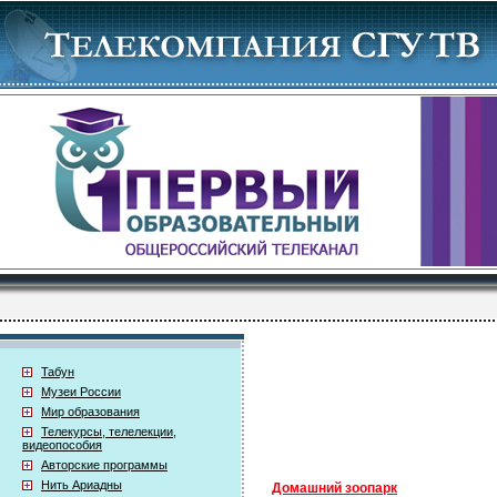
Табун
Музеи России
Мир образования
Телекурсы, телелекции,
видеопособия
Авторские программы
Нить Ариадны
Домашний зоопарк