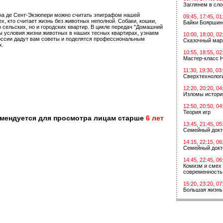
Заглянем в сл
уана де Сент-Экзюпери можно считать эпиграфом нашей
09:45, 17:45, 01
ех, кто считает жизнь без животных неполной. Собаки, кошки,
Байки Бояршин
 сельских, но и городских квартир. В цикле передач "Домашний
ы условия жизни животных в наших тесных квартирах, узнаем
10:00, 18:00, 02
оссии дадут вам советы и поделятся профессиональным
Сказочный мар
х.
10:55, 18:55, 02
Мастер-класс 
11:30, 19:30, 03
Сверхтехнологи
12:20, 20:20, 04
Изломы истори
12:50, 20:50, 04
Теория игр
омендуется для просмотра лицам старше
6 лет
13:45, 21:45, 05
Семейный докт
14:15, 22:15, 06
Семейный докт
14:45, 22:45, 06
Комизм и смех 
современность
15:20, 23:20, 07
Большая жизнь