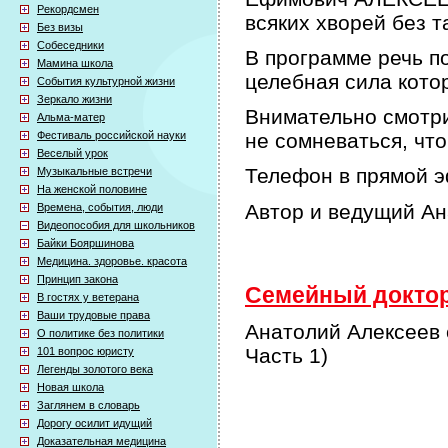
Рекордсмен
всяких хворей без т
Без визы
Собеседники
В программе речь по
Мамина школа
целебная сила кото
События культурной жизни
Зеркало жизни
Внимательно смотри
Альма-матер
Фестиваль российской науки
не сомневаться, что
Веселый урок
Телефон в прямой э
Музыкальные встречи
На женской половине
Автор и ведущий А
Времена, события, люди
Видеопособия для школьников
Байки Бояршинова
Медицина. здоровье. красота
Принцип закона
Семейный доктор 
В гостях у ветерана
Ваши трудовые права
Анатолий Алексеев 
О политике без политики
Часть 1)
101 вопрос юристу
Легенды золотого века
Новая школа
Заглянем в словарь
Дорогу осилит идущий
Доказательная медицина