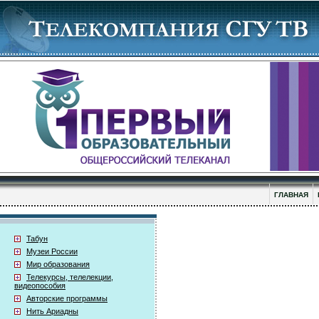
ГЛАВНАЯ
Табун
Музеи России
Мир образования
Телекурсы, телелекции,
видеопособия
Авторские программы
Нить Ариадны