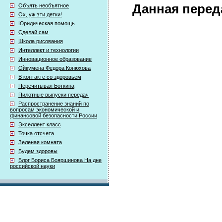
Данная перед
Объять необъятное
Ох, уж эти детки!
Юридическая помощь
Сделай сам
Школа рисования
Интеллект и технологии
Инновационное образование
Ойкумена Федора Конюхова
В контакте со здоровьем
Перечитывая Боткина
Пилотные выпуски передач
Распространение знаний по
вопросам экономической и
финансовой безопасности России
Экселлент класс
Точка отсчета
Зеленая комната
Будем здоровы
Блог Бориса Бояршинова На дне
российской науки