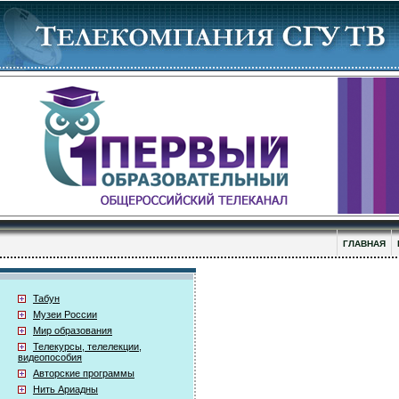
ГЛАВНАЯ
Табун
Музеи России
Мир образования
Телекурсы, телелекции,
видеопособия
Авторские программы
Нить Ариадны