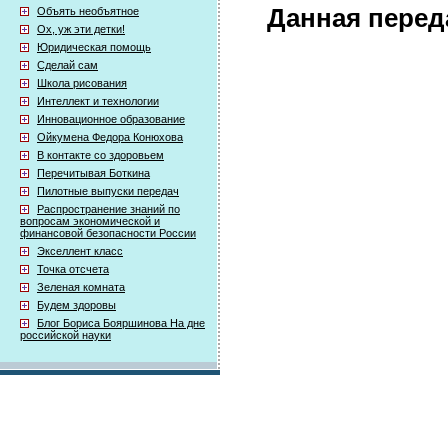
Данная перед
Объять необъятное
Ох, уж эти детки!
Юридическая помощь
Сделай сам
Школа рисования
Интеллект и технологии
Инновационное образование
Ойкумена Федора Конюхова
В контакте со здоровьем
Перечитывая Боткина
Пилотные выпуски передач
Распространение знаний по
вопросам экономической и
финансовой безопасности России
Экселлент класс
Точка отсчета
Зеленая комната
Будем здоровы
Блог Бориса Бояршинова На дне
российской науки