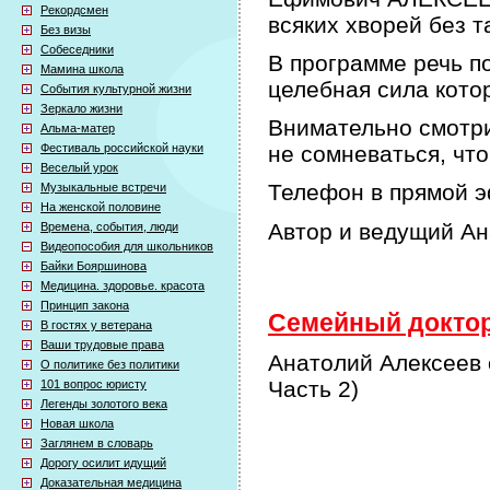
Рекордсмен
всяких хворей без т
Без визы
Собеседники
В программе речь по
Мамина школа
целебная сила кото
События культурной жизни
Зеркало жизни
Внимательно смотри
Альма-матер
Фестиваль российской науки
не сомневаться, что
Веселый урок
Телефон в прямой э
Музыкальные встречи
На женской половине
Автор и ведущий А
Времена, события, люди
Видеопособия для школьников
Байки Бояршинова
Медицина. здоровье. красота
Принцип закона
Семейный доктор 
В гостях у ветерана
Ваши трудовые права
Анатолий Алексеев 
О политике без политики
Часть 2)
101 вопрос юристу
Легенды золотого века
Новая школа
Заглянем в словарь
Дорогу осилит идущий
Доказательная медицина