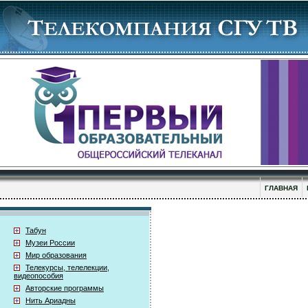
ГЛАВНАЯ
Табун
Музеи России
Мир образования
Телекурсы, телелекции,
видеопособия
Авторские программы
Нить Ариадны