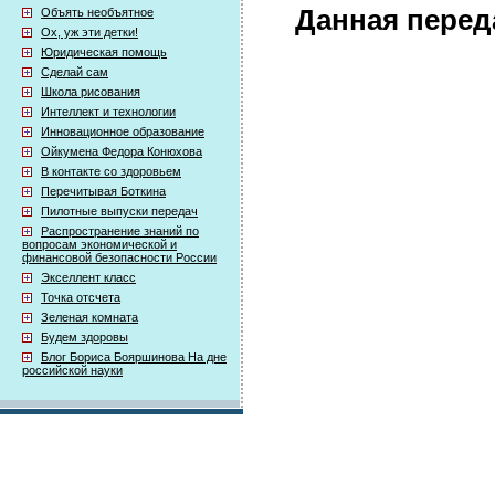
Данная перед
Объять необъятное
Ох, уж эти детки!
Юридическая помощь
Сделай сам
Школа рисования
Интеллект и технологии
Инновационное образование
Ойкумена Федора Конюхова
В контакте со здоровьем
Перечитывая Боткина
Пилотные выпуски передач
Распространение знаний по
вопросам экономической и
финансовой безопасности России
Экселлент класс
Точка отсчета
Зеленая комната
Будем здоровы
Блог Бориса Бояршинова На дне
российской науки