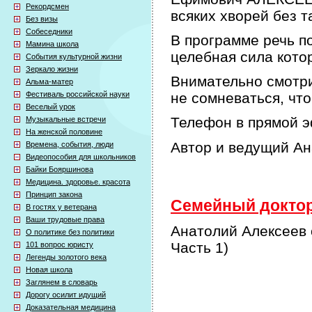
Рекордсмен
всяких хворей без т
Без визы
Собеседники
В программе речь по
Мамина школа
целебная сила кото
События культурной жизни
Зеркало жизни
Внимательно смотри
Альма-матер
Фестиваль российской науки
не сомневаться, что
Веселый урок
Телефон в прямой э
Музыкальные встречи
На женской половине
Автор и ведущий А
Времена, события, люди
Видеопособия для школьников
Байки Бояршинова
Медицина. здоровье. красота
Принцип закона
Семейный доктор 
В гостях у ветерана
Ваши трудовые права
Анатолий Алексеев 
О политике без политики
Часть 1)
101 вопрос юристу
Легенды золотого века
Новая школа
Заглянем в словарь
Дорогу осилит идущий
Доказательная медицина