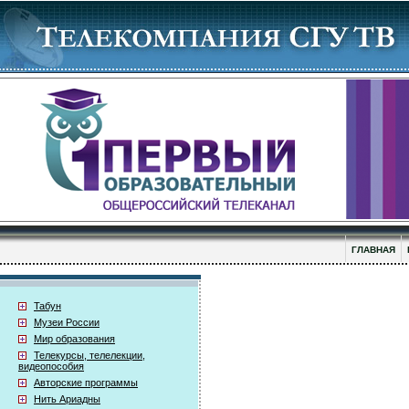
ГЛАВНАЯ
Табун
Музеи России
Мир образования
Телекурсы, телелекции,
видеопособия
Авторские программы
Нить Ариадны