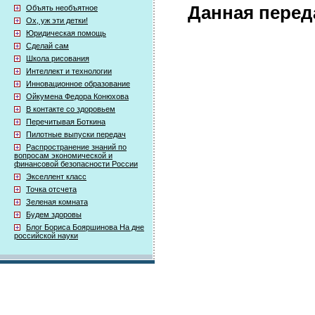
Данная перед
Объять необъятное
Ох, уж эти детки!
Юридическая помощь
Сделай сам
Школа рисования
Интеллект и технологии
Инновационное образование
Ойкумена Федора Конюхова
В контакте со здоровьем
Перечитывая Боткина
Пилотные выпуски передач
Распространение знаний по
вопросам экономической и
финансовой безопасности России
Экселлент класс
Точка отсчета
Зеленая комната
Будем здоровы
Блог Бориса Бояршинова На дне
российской науки