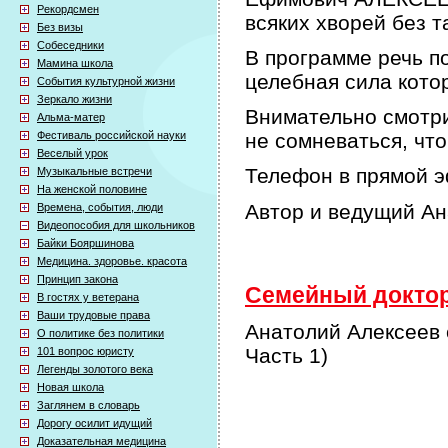
Рекордсмен
всяких хворей без т
Без визы
Собеседники
В программе речь по
Мамина школа
целебная сила кото
События культурной жизни
Зеркало жизни
Внимательно смотри
Альма-матер
Фестиваль российской науки
не сомневаться, что
Веселый урок
Телефон в прямой э
Музыкальные встречи
На женской половине
Автор и ведущий А
Времена, события, люди
Видеопособия для школьников
Байки Бояршинова
Медицина. здоровье. красота
Принцип закона
Семейный доктор 
В гостях у ветерана
Ваши трудовые права
Анатолий Алексеев 
О политике без политики
Часть 1)
101 вопрос юристу
Легенды золотого века
Новая школа
Заглянем в словарь
Дорогу осилит идущий
Доказательная медицина