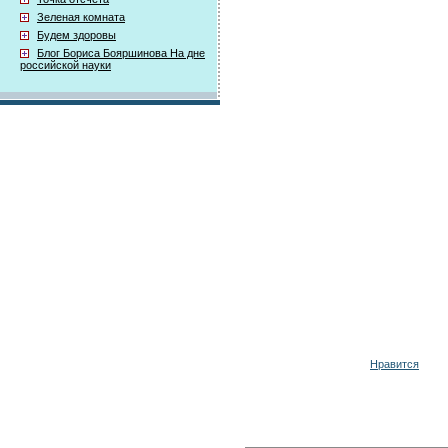
Зеленая комната
Будем здоровы
Блог Бориса Бояршинова На дне
российской науки
Нравится