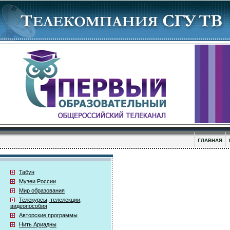
ГЛАВНАЯ
Табун
Музеи России
Мир образования
Телекурсы, телелекции,
видеопособия
Авторские программы
Нить Ариадны