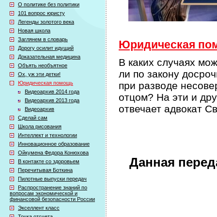
О политике без политики
101 вопрос юристу
Легенды золотого века
Новая школа
Заглянем в словарь
Юридическая помо
Дорогу осилит идущий
Доказательная медицина
В каких случаях мо
Объять необъятное
ли по закону досро
Ох, уж эти детки!
Юридическая помощь
при разводе несове
Видеоархив 2014 года
отцом? На эти и др
Видеоархив 2013 года
отвечает адвокат 
Видеоархив
Сделай сам
Школа рисования
Интеллект и технологии
Инновационное образование
Ойкумена Федора Конюхова
Данная перед
В контакте со здоровьем
Перечитывая Боткина
Пилотные выпуски передач
Распространение знаний по
вопросам экономической и
финансовой безопасности России
Экселлент класс
Точка отсчета