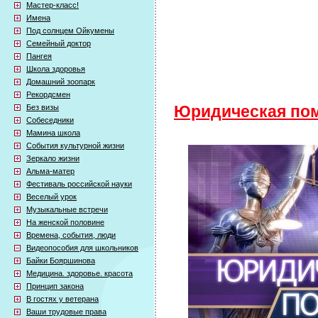
Мастер-класс!
Имена
Под солнцем Ойкумены
Семейный доктор
Пангея
Школа здоровья
Домашний зоопарк
Рекордсмен
Без визы
Юридическая по
Собеседники
Мамина школа
События культурной жизни
Зеркало жизни
Альма-матер
Фестиваль российской науки
Веселый урок
Музыкальные встречи
На женской половине
Времена, события, люди
Видеопособия для школьников
Байки Бояршинова
Медицина. здоровье. красота
Принцип закона
В гостях у ветерана
Ваши трудовые права