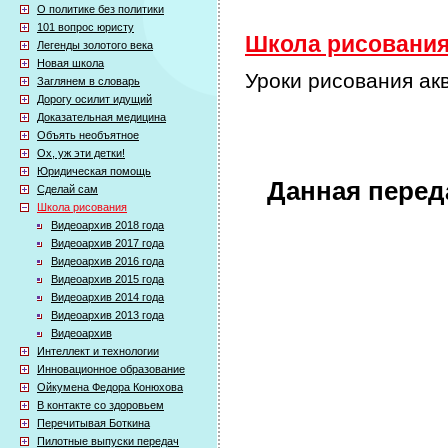
О политике без политики
101 вопрос юристу
Школа рисования 
Легенды золотого века
Новая школа
Уроки рисования ак
Заглянем в словарь
Дорогу осилит идущий
Доказательная медицина
Объять необъятное
Ох, уж эти детки!
Юридическая помощь
Данная перед
Сделай сам
Школа рисования
Видеоархив 2018 года
Видеоархив 2017 года
Видеоархив 2016 года
Видеоархив 2015 года
Видеоархив 2014 года
Видеоархив 2013 года
Видеоархив
Интеллект и технологии
Инновационное образование
Ойкумена Федора Конюхова
В контакте со здоровьем
Перечитывая Боткина
Пилотные выпуски передач