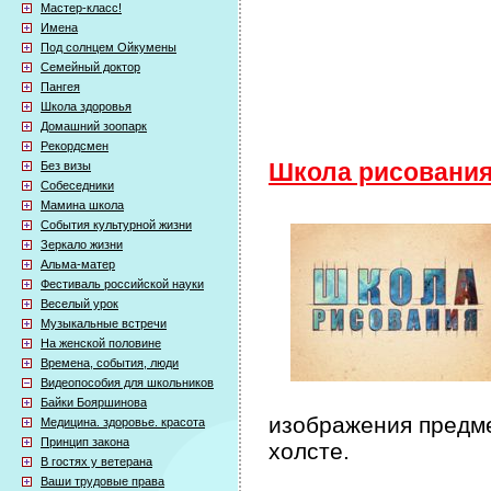
Мастер-класс!
Имена
Под солнцем Ойкумены
Семейный доктор
Пангея
Школа здоровья
Домашний зоопарк
Рекордсмен
Без визы
Школа рисовани
Собеседники
Мамина школа
События культурной жизни
Зеркало жизни
Альма-матер
Фестиваль российской науки
Веселый урок
Музыкальные встречи
На женской половине
Времена, события, люди
Видеопособия для школьников
Байки Бояршинова
изображения предме
Медицина. здоровье. красота
Принцип закона
холсте.
В гостях у ветерана
Ваши трудовые права