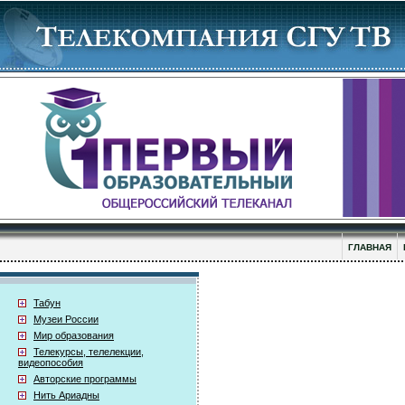
ГЛАВНАЯ
Табун
Музеи России
Мир образования
Телекурсы, телелекции,
видеопособия
Авторские программы
Нить Ариадны