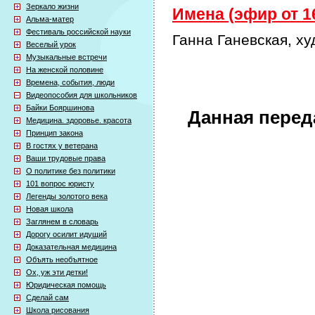
Зеркало жизни
Имена (эфир от 16
Альма-матер
Фестиваль российской науки
Ганна Ганевская, х
Веселый урок
Музыкальные встречи
На женской половине
Времена, события, люди
Видеопособия для школьников
Байки Бояршинова
Данная перед
Медицина. здоровье. красота
Принцип закона
В гостях у ветерана
Ваши трудовые права
О политике без политики
101 вопрос юристу
Легенды золотого века
Новая школа
Заглянем в словарь
Дорогу осилит идущий
Доказательная медицина
Объять необъятное
Ох, уж эти детки!
Юридическая помощь
Сделай сам
Школа рисования