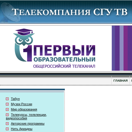
ГЛАВНАЯ
Табун
Музеи России
Мир образования
Телекурсы, телелекции,
видеопособия
Авторские программы
Нить Ариадны