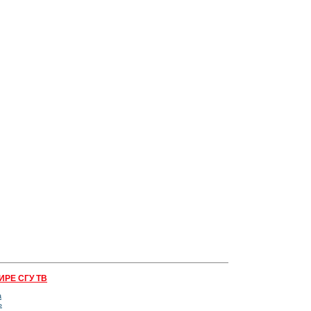
ИРЕ СГУ ТВ
а
ь