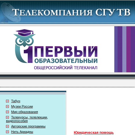
Табун
Музеи России
Мир образования
Телекурсы, телелекции,
видеопособия
Авторские программы
Нить Ариадны
Юридическая помощь