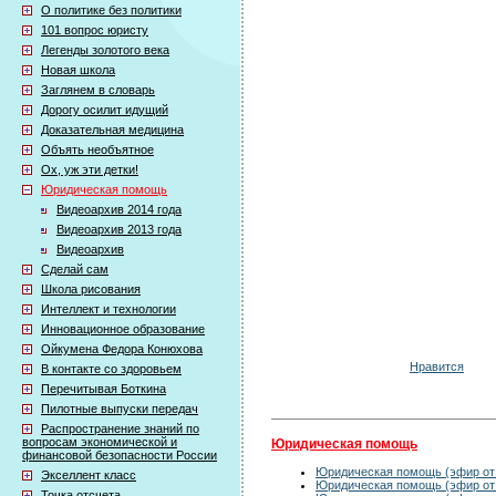
О политике без политики
101 вопрос юристу
Легенды золотого века
Новая школа
Заглянем в словарь
Дорогу осилит идущий
Доказательная медицина
Объять необъятное
Ох, уж эти детки!
Юридическая помощь
Видеоархив 2014 года
Видеоархив 2013 года
Видеоархив
Сделай сам
Школа рисования
Интеллект и технологии
Инновационное образование
Ойкумена Федора Конюхова
Нравится
В контакте со здоровьем
Перечитывая Боткина
Пилотные выпуски передач
Распространение знаний по
вопросам экономической и
Юридическая помощь
финансовой безопасности России
Юридическая помощь (эфир от 
Экселлент класс
Юридическая помощь (эфир от 
Точка отсчета