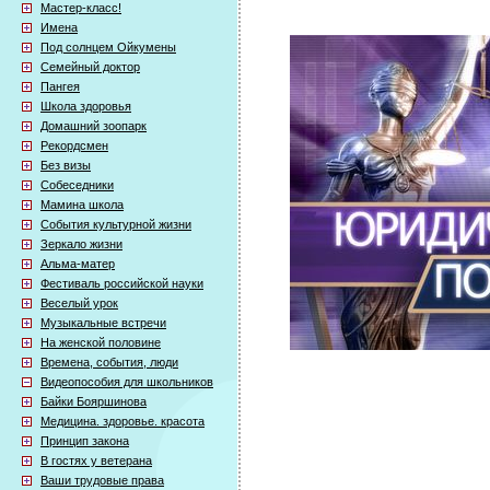
Мастер-класс!
Имена
Под солнцем Ойкумены
Семейный доктор
Пангея
Школа здоровья
Домашний зоопарк
Рекордсмен
Без визы
Собеседники
Мамина школа
События культурной жизни
Зеркало жизни
Альма-матер
Фестиваль российской науки
Веселый урок
Музыкальные встречи
На женской половине
Времена, события, люди
Видеопособия для школьников
Байки Бояршинова
Медицина. здоровье. красота
Принцип закона
В гостях у ветерана
Ваши трудовые права