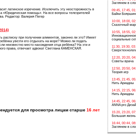
Заглянем в сл
ласит латинское изречение. Исключить эту неосторожность в
09:45, 17:45, 01
а «Юридическая помощь». На все вопросы телезрителей
Байки Бояршин
ва. Редактор: Валерия Пегер
10:00, 18:00, 02
Сказочный мар
2014)
10:55, 18:55, 02
Инновационное
ь расписку при получении алиментов, законно ли это? Имеет
социальные сет
ребёнка увезти его отдыхать на море? Можно ли подать
сли неизвестно место нахождения отца ребёнка? На эти и
11:30, 19:30, 03
ного права, отвечает адвокат Светлана КАМЕНСКАЯ.
Сверхтехнологи
12:20, 20:20, 04
Советы врача
12:50, 20:50, 04
Теория игр
13:45, 21:45, 05
Нить Ариадны
14:15, 22:15, 06
Нить Ариадны
14:45, 22:45, 06
ANNA pro Диза
мендуется для просмотра лицам старше
16 лет
15:20, 23:20, 07
Большая жизнь
16:44, 00:44, 08
Заглянем в сл