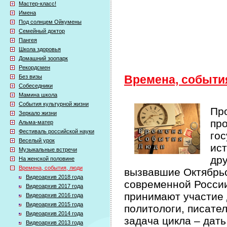
Мастер-класс!
Имена
Под солнцем Ойкумены
Семейный доктор
Пангея
Школа здоровья
Домашний зоопарк
Рекордсмен
Без визы
Времена, событи
Собеседники
Мамина школа
События культурной жизни
Про
Зеркало жизни
про
Альма-матер
Фестиваль российской науки
гос
Веселый урок
ист
Музыкальные встречи
др
На женской половине
Времена, события, люди
вызвавшие Октябрьс
Видеоархив 2018 года
современной России 
Видеоархив 2017 года
принимают участие 
Видеоархив 2016 года
Видеоархив 2015 года
политологи, писате
Видеоархив 2014 года
задача цикла – дат
Видеоархив 2013 года