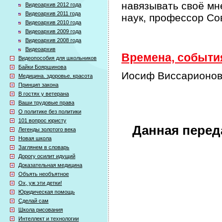
навязывать своё мн
Видеоархив 2012 года
Видеоархив 2011 года
наук, профессор Со
Видеоархив 2010 года
Видеоархив 2009 года
Видеоархив 2008 года
Видеоархив
Времена, события
Видеопособия для школьников
Байки Бояршинова
Иосиф Виссарионов
Медицина. здоровье. красота
Принцип закона
В гостях у ветерана
Ваши трудовые права
О политике без политики
101 вопрос юристу
Данная перед
Легенды золотого века
Новая школа
Заглянем в словарь
Дорогу осилит идущий
Доказательная медицина
Объять необъятное
Ох, уж эти детки!
Юридическая помощь
Сделай сам
Школа рисования
Интеллект и технологии