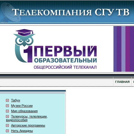
ГЛАВНАЯ
Табун
Музеи России
Мир образования
Телекурсы, телелекции,
видеопособия
Авторские программы
Нить Ариадны