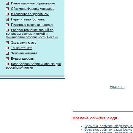
Инновационное образование
Ойкумена Федора Конюхова
В контакте со здоровьем
Перечитывая Боткина
Пилотные выпуски передач
Распространение знаний по
вопросам экономической и
финансовой безопасности России
Экселлент класс
Точка отсчета
Зеленая комната
Будем здоровы
Блог Бориса Бояршинова На дне
российской науки
Нравится
Времена, события, люди
Времена, события, люди (эфир 
Времена, события, люди (эфир 
Времена, события, люди (эфир 