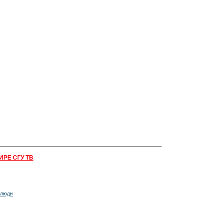
ИРЕ СГУ ТВ
 люди