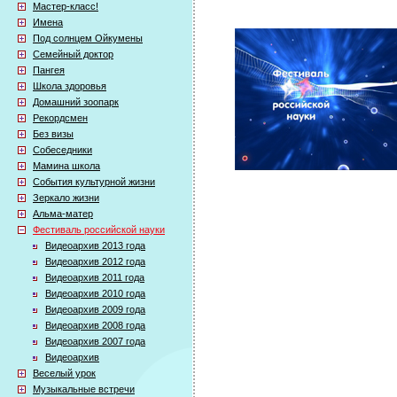
Мастер-класс!
Имена
Под солнцем Ойкумены
Семейный доктор
Пангея
Школа здоровья
Домашний зоопарк
Рекордсмен
Без визы
Собеседники
Мамина школа
События культурной жизни
Зеркало жизни
Альма-матер
Фестиваль российской науки
Видеоархив 2013 года
Видеоархив 2012 года
Видеоархив 2011 года
Видеоархив 2010 года
Видеоархив 2009 года
Видеоархив 2008 года
Видеоархив 2007 года
Видеоархив
Веселый урок
Музыкальные встречи