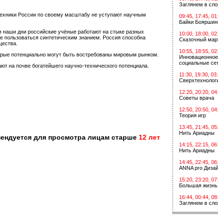
Заглянем в сл
техники России по своему масштабу не уступают научным
09:45, 17:45, 01
Байки Бояршин
 в наши дни российские учёные работают на стыке разных
10:00, 18:00, 02
е пользоваться синтетическим знанием. Россия способна
Сказочный мар
щества.
10:55, 18:55, 02
торые потенциально могут быть востребованы мировым рынком.
Инновационное
социальные сет
ют на почве богатейшего научно-технического потенциала.
11:30, 19:30, 03
Сверхтехнологи
12:20, 20:20, 04
Советы врача
12:50, 20:50, 04
Теория игр
13:45, 21:45, 05
Нить Ариадны
мендуется для просмотра лицам старше
12 лет
14:15, 22:15, 06
Нить Ариадны
14:45, 22:45, 06
ANNA pro Диза
15:20, 23:20, 07
Большая жизнь
16:44, 00:44, 08
Заглянем в сл