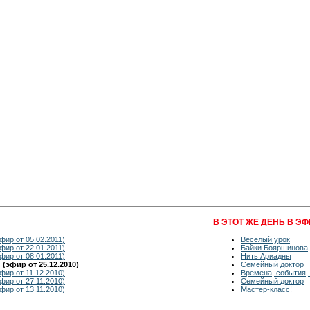
В ЭТОТ ЖЕ ДЕНЬ В ЭФ
фир от 05.02.2011)
Веселый урок
фир от 22.01.2011)
Байки Бояршинова
фир от 08.01.2011)
Нить Ариадны
(эфир от 25.12.2010)
Семейный доктор
фир от 11.12.2010)
Времена, события,
фир от 27.11.2010)
Семейный доктор
фир от 13.11.2010)
Мастер-класс!