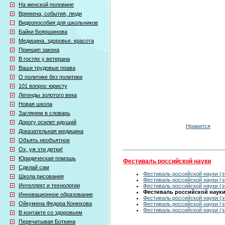
На женской половине
Времена, события, люди
Видеопособия для школьников
Байки Бояршинова
Медицина. здоровье. красота
Принцип закона
В гостях у ветерана
Ваши трудовые права
О политике без политики
101 вопрос юристу
Легенды золотого века
Новая школа
Заглянем в словарь
Дорогу осилит идущий
Нравится
Доказательная медицина
Объять необъятное
Ох, уж эти детки!
Юридическая помощь
Фестиваль российской науки
Сделай сам
Фестиваль российской науки (э
Школа рисования
Фестиваль российской науки (э
Интеллект и технологии
Фестиваль российской науки (э
Фестиваль российской науки 
Инновационное образование
Фестиваль российской науки (э
Ойкумена Федора Конюхова
Фестиваль российской науки (э
Фестиваль российской науки (э
В контакте со здоровьем
Перечитывая Боткина