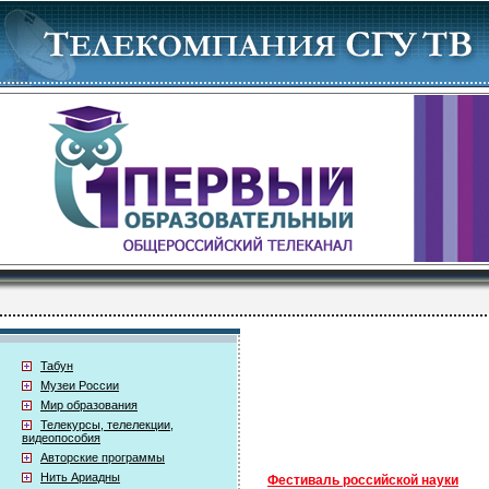
Табун
Музеи России
Мир образования
Телекурсы, телелекции,
видеопособия
Авторские программы
Нить Ариадны
Фестиваль российской науки