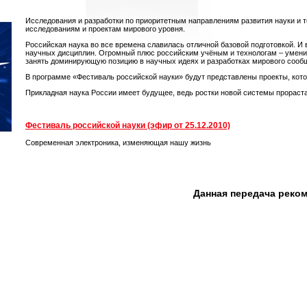
Исследования и разработки по приоритетным направлениям развития науки и 
исследованиям и проектам мирового уровня.
Российская наука во все времена славилась отличной базовой подготовкой. И
научных дисциплин. Огромный плюс российским учёным и технологам – умени
занять доминирующую позицию в научных идеях и разработках мирового сооб
В программе «Фестиваль российской науки» будут представлены проекты, ко
Прикладная наука России имеет будущее, ведь ростки новой системы прораста
Фестиваль российской науки (эфир от 25.12.2010)
Современная электроника, изменяющая нашу жизнь
Данная передача реко