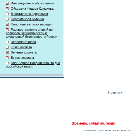
Инновационное образование
Ойкумена Федора Конюхова
В контакте со здоровьем
Перечитывая Боткина
Пилотные выпуски передач
Распространение знаний по
вопросам экономической и
финансовой безопасности России
Экселлент класс
Точка отсчета
Зеленая комната
Будем здоровы
Блог Бориса Бояршинова На дне
российской науки
Нравится
Времена, события, люди
Времена, события, люди (эфир 