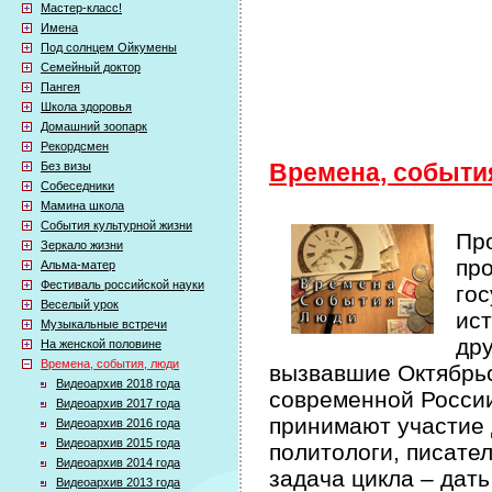
Мастер-класс!
Имена
Под солнцем Ойкумены
Семейный доктор
Пангея
Школа здоровья
Домашний зоопарк
Рекордсмен
Без визы
Времена, событи
Собеседники
Мамина школа
События культурной жизни
Про
Зеркало жизни
про
Альма-матер
Фестиваль российской науки
гос
Веселый урок
ист
Музыкальные встречи
др
На женской половине
Времена, события, люди
вызвавшие Октябрьс
Видеоархив 2018 года
современной России 
Видеоархив 2017 года
принимают участие 
Видеоархив 2016 года
Видеоархив 2015 года
политологи, писате
Видеоархив 2014 года
задача цикла – дат
Видеоархив 2013 года