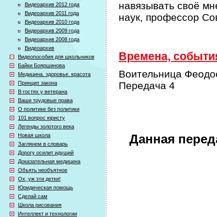
навязывать своё мн
Видеоархив 2012 года
Видеоархив 2011 года
наук, профессор Со
Видеоархив 2010 года
Видеоархив 2009 года
Видеоархив 2008 года
Видеоархив
Времена, события
Видеопособия для школьников
Байки Бояршинова
Воительница Феодос
Медицина. здоровье. красота
Принцип закона
Передача 4
В гостях у ветерана
Ваши трудовые права
О политике без политики
101 вопрос юристу
Легенды золотого века
Новая школа
Данная перед
Заглянем в словарь
Дорогу осилит идущий
Доказательная медицина
Объять необъятное
Ох, уж эти детки!
Юридическая помощь
Сделай сам
Школа рисования
Интеллект и технологии