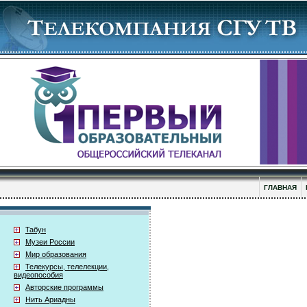
ГЛАВНАЯ
Табун
Музеи России
Мир образования
Телекурсы, телелекции,
видеопособия
Авторские программы
Нить Ариадны