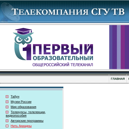
ГЛАВНАЯ
Табун
Музеи России
Мир образования
Телекурсы, телелекции,
видеопособия
Авторские программы
Нить Ариадны