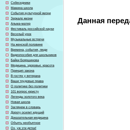
Собеседники
Мамина школа
События культурной жизни
Зеркало жизни
Данная перед
Альма-матер
Фестиваль российской науки
Веселый урок
Музыкальные встречи
На женской половине
Времена, события, люди
Видеопособия для школьников
Байки Бояршинова
Медицина. здоровье. красота
Принцип закона
В гостях у ветерана
Ваши трудовые права
О политике без политики
101 вопрос юристу
Легенды золотого века
Новая школа
Заглянем в словарь
Дорогу осилит идущий
Доказательная медицина
Объять необъятное
Ох, уж эти детки!