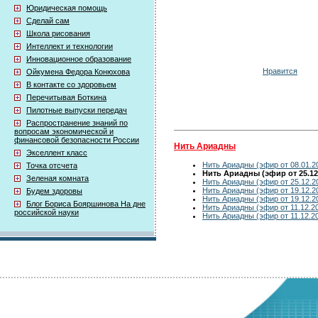
Юридическая помощь
Сделай сам
Школа рисования
Интеллект и технологии
Инновационное образование
Нравится
Ойкумена Федора Конюхова
В контакте со здоровьем
Перечитывая Боткина
Пилотные выпуски передач
Распространение знаний по
вопросам экономической и
финансовой безопасности России
Нить Ариадны
Экселлент класс
Нить Ариадны (эфир от 08.01.2
Точка отсчета
Нить Ариадны (эфир от 25.12
Зеленая комната
Нить Ариадны (эфир от 25.12.2
Нить Ариадны (эфир от 19.12.2
Будем здоровы
Нить Ариадны (эфир от 19.12.2
Блог Бориса Бояршинова На дне
Нить Ариадны (эфир от 11.12.2
российской науки
Нить Ариадны (эфир от 11.12.2