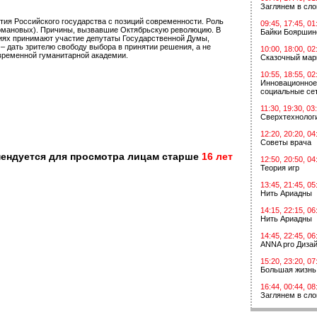
Заглянем в сл
тия Российского государства с позиций современности. Роль
09:45, 17:45, 01
и Романовых). Причины, вызвавшие Октябрьскую революцию. В
Байки Бояршин
сиях принимают участие депутаты Государственной Думы,
– дать зрителю свободу выбора в принятии решения, а не
10:00, 18:00, 02
овременной гуманитарной академии.
Сказочный мар
10:55, 18:55, 02
Инновационное
социальные сет
11:30, 19:30, 03
Сверхтехнологи
12:20, 20:20, 04
Советы врача
мендуется для просмотра лицам старше
16 лет
12:50, 20:50, 04
Теория игр
13:45, 21:45, 05
Нить Ариадны
14:15, 22:15, 06
Нить Ариадны
14:45, 22:45, 06
ANNA pro Диза
15:20, 23:20, 07
Большая жизнь
16:44, 00:44, 08
Заглянем в сл