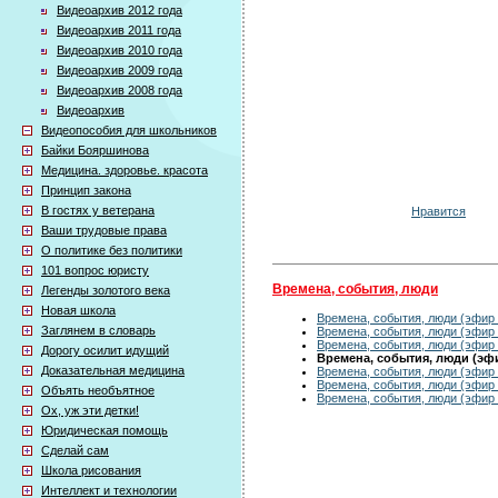
Видеоархив 2012 года
Видеоархив 2011 года
Видеоархив 2010 года
Видеоархив 2009 года
Видеоархив 2008 года
Видеоархив
Видеопособия для школьников
Байки Бояршинова
Медицина. здоровье. красота
Принцип закона
В гостях у ветерана
Нравится
Ваши трудовые права
О политике без политики
101 вопрос юристу
Времена, события, люди
Легенды золотого века
Новая школа
Времена, события, люди (эфир 
Заглянем в словарь
Времена, события, люди (эфир 
Времена, события, люди (эфир 
Дорогу осилит идущий
Времена, события, люди (эфир
Доказательная медицина
Времена, события, люди (эфир 
Времена, события, люди (эфир 
Объять необъятное
Времена, события, люди (эфир 
Ох, уж эти детки!
Юридическая помощь
Сделай сам
Школа рисования
Интеллект и технологии