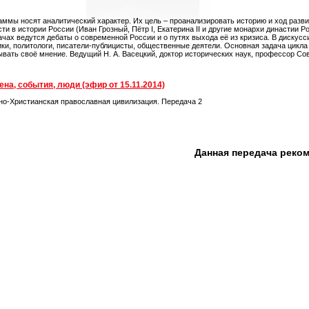
аммы носят аналитический характер. Их цель – проанализировать историю и ход разви
сти в истории России (Иван Грозный, Пётр I, Екатерина II и другие монархи династи
ачах ведутся дебаты о современной России и о путях выхода её из кризиса. В дискус
ики, политологи, писатели-публицисты, общественные деятели. Основная задача цикла 
ывать своё мнение. Ведущий Н. А. Васецкий, доктор исторических наук, профессор С
на, события, люди (эфир от 15.11.2014)
но-Христианская православная цивилизация. Передача 2
Данная передача реко