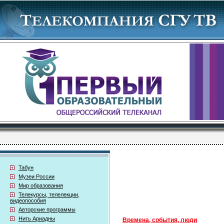
Табун
Музеи России
Мир образования
Телекурсы, телелекции,
видеопособия
Авторские программы
Нить Ариадны
Времена, события, люди