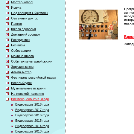
Мастер-класс!
Имена
Прогр
лично
Под солнцем Ойкумены
перед
Семейный доктор
истор
навяз
Пангея
Школа здоровья
Домашний зоопарк
Време
Рекордсмен
Запад
Без визы
Собеседники
Мамина школа
События культурной жизни
Зеркало жизни
Альма-матер
Фестиваль российской науки
Веселый урок
Музыкальные встречи
На женской половине
Времена, события, люди
Видеоархив 2018 года
Видеоархив 2017 года
Видеоархив 2016 года
Видеоархив 2015 года
Видеоархив 2014 года
Видеоархив 2013 года