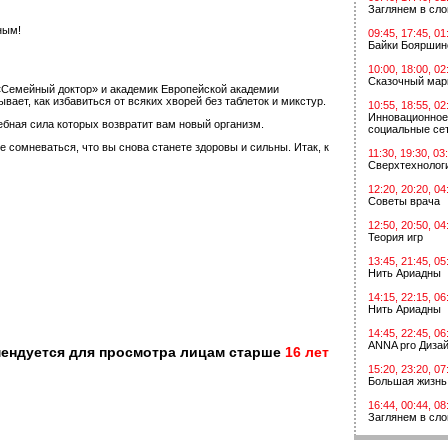
Заглянем в сл
ным!
09:45, 17:45, 01
Байки Бояршин
10:00, 18:00, 02
Сказочный мар
«Семейный доктор» и академик Европейской академии
ет, как избавиться от всяких хворей без таблеток и микстур.
10:55, 18:55, 02
Инновационное
ебная сила которых возвратит вам новый организм.
социальные сет
сомневаться, что вы снова станете здоровы и сильны. Итак, к
11:30, 19:30, 03
Сверхтехнологи
12:20, 20:20, 04
Советы врача
12:50, 20:50, 04
Теория игр
13:45, 21:45, 05
Нить Ариадны
14:15, 22:15, 06
Нить Ариадны
14:45, 22:45, 06
ANNA pro Диза
мендуется для просмотра лицам старше
16 лет
15:20, 23:20, 07
Большая жизнь
16:44, 00:44, 08
Заглянем в сл