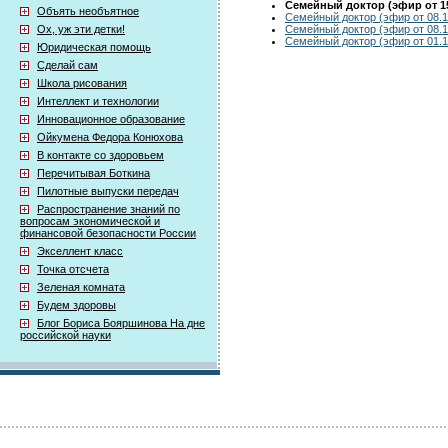
Семейный доктор (эфир от 15
Объять необъятное
Семейный доктор (эфир от 08.1
Семейный доктор (эфир от 08.1
Ох, уж эти детки!
Семейный доктор (эфир от 01.1
Юридическая помощь
Сделай сам
Школа рисования
Интеллект и технологии
Инновационное образование
Ойкумена Федора Конюхова
В контакте со здоровьем
Перечитывая Боткина
Пилотные выпуски передач
Распространение знаний по
вопросам экономической и
финансовой безопасности России
Экселлент класс
Точка отсчета
Зеленая комната
Будем здоровы
Блог Бориса Бояршинова На дне
российской науки