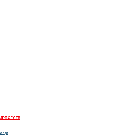
ИРЕ СГУ ТВ
 люди