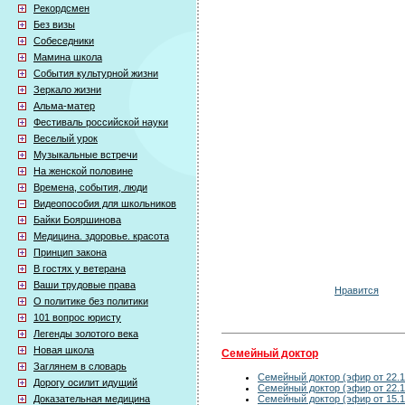
Рекордсмен
Без визы
Собеседники
Мамина школа
События культурной жизни
Зеркало жизни
Альма-матер
Фестиваль российской науки
Веселый урок
Музыкальные встречи
На женской половине
Времена, события, люди
Видеопособия для школьников
Байки Бояршинова
Медицина. здоровье. красота
Принцип закона
В гостях у ветерана
Ваши трудовые права
Нравится
О политике без политики
101 вопрос юристу
Легенды золотого века
Новая школа
Семейный доктор
Заглянем в словарь
Семейный доктор (эфир от 22.1
Дорогу осилит идущий
Семейный доктор (эфир от 22.1
Семейный доктор (эфир от 15.1
Доказательная медицина