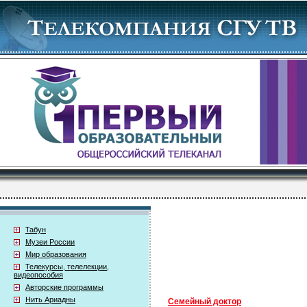
Табун
Музеи России
Мир образования
Телекурсы, телелекции,
видеопособия
Авторские программы
Нить Ариадны
Семейный доктор