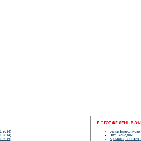
В ЭТОТ ЖЕ ДЕНЬ В ЭФ
1.2014)
Байки Бояршинова
1.2014)
Нить Ариадны
1.2014)
Времена, события,