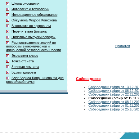
Школа рисования
Интеллект и технологии
Инновационное образование
Ойкумена Федора Конюхова
В контакте со здоровьем
Перечитывая Боткина
Пилотные выпуски передач
Распространение знаний по
Нравится
вопросам экономической и
финансовой безопасности России
Экселлент класс
Точка отсчета
Зеленая комната
Будем здоровы
Блог Бориса Бояршинова На дне
Собеседники
российской науки
Собеседники (эфир от 13.12.20
Собеседники (эфир от 06.12.20
Собеседники (эфир от 22.11.20
Собеседники (эфир от 15.11.2
Собеседники (эфир от 08.11.20
Собеседники (эфир от 01.11.20
Собеседники (эфир от 25.10.20