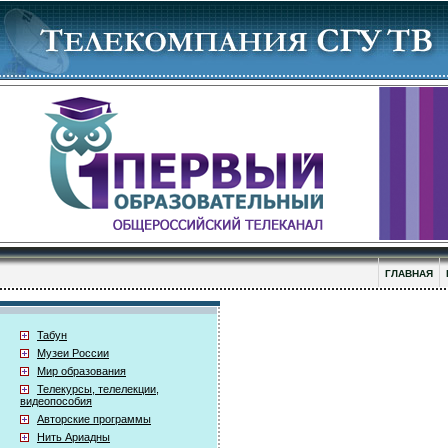
ГЛАВНАЯ
Табун
Музеи России
Мир образования
Телекурсы, телелекции,
видеопособия
Авторские программы
Нить Ариадны