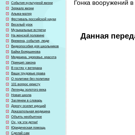
Гонка вооружений в
События культурной жизни
Зеркало жизни
Альма-матер
Фестиваль российской науки
Веселый урок
Музыкальные встречи
Данная перед
На женской половине
Времена, события, люди
Видеопособия для школьников
Байки Бояршинова
Медицина. здоровье. красота
Принцип закона
В гостях у ветерана
Ваши трудовые права
О политике без политики
101 вопрос юристу
Легенды золотого века
Новая школа
Заглянем в словарь
Дорогу осилит идущий
Доказательная медицина
Объять необъятное
Ох, уж эти детки!
Юридическая помощь
Сделай сам