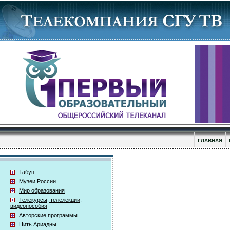
ГЛАВНАЯ
Табун
Музеи России
Мир образования
Телекурсы, телелекции,
видеопособия
Авторские программы
Нить Ариадны