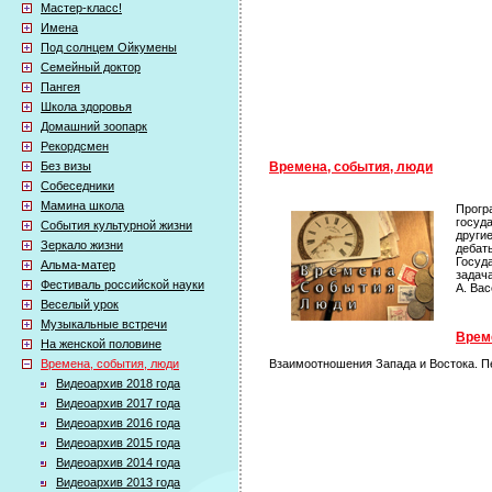
Мастер-класс!
Имена
Под солнцем Ойкумены
Семейный доктор
Пангея
Школа здоровья
Домашний зоопарк
Рекордсмен
Без визы
Времена, события, люди
Собеседники
Мамина школа
Прогр
госуда
События культурной жизни
други
Зеркало жизни
дебат
Госуд
Альма-матер
задач
Фестиваль российской науки
А. Ва
Веселый урок
Музыкальные встречи
Време
На женской половине
Времена, события, люди
Взаимоотношения Запада и Востока. П
Видеоархив 2018 года
Видеоархив 2017 года
Видеоархив 2016 года
Видеоархив 2015 года
Видеоархив 2014 года
Видеоархив 2013 года