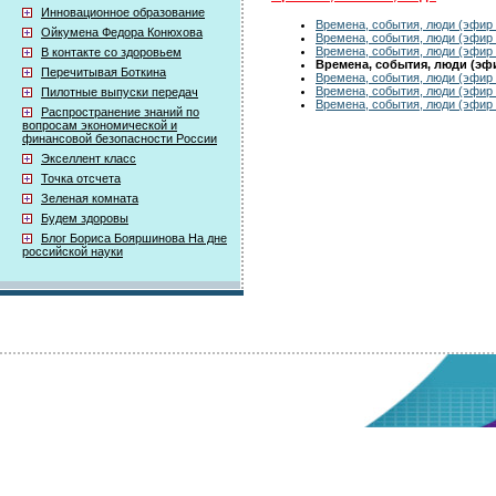
Инновационное образование
Времена, события, люди (эфир 
Ойкумена Федора Конюхова
Времена, события, люди (эфир 
Времена, события, люди (эфир 
В контакте со здоровьем
Времена, события, люди (эфир
Перечитывая Боткина
Времена, события, люди (эфир 
Времена, события, люди (эфир 
Пилотные выпуски передач
Времена, события, люди (эфир 
Распространение знаний по
вопросам экономической и
финансовой безопасности России
Экселлент класс
Точка отсчета
Зеленая комната
Будем здоровы
Блог Бориса Бояршинова На дне
российской науки