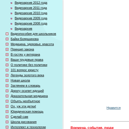
Видеоархив 2012 года
Видеоархив 2011 года
Видеоархив 2010 года
Видеоархив 2009 года
Видеоархив 2008 года
Видеоархив
Видеопособия для школьников
Байки Бояршинова
Медицина. здоровье. красота
Принцип закона
В гостях у ветерана
Ваши трудовые права
О политике без политики
101 вопрос юристу
Легенды золотого века
Новая школа
Заглянем в словарь
Дорогу осилит идущий
Доказательная медицина
Объять необъятное
Ох, уж эти детки!
Нравится
Юридическая помощь
Сделай сам
Школа рисования
Интеллект и технологии
Времена, события, люди