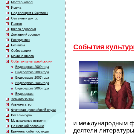
Мастер-класс!
Имена
Под солнцем Ойкумены
Семейный доктор
Пангея
Школа здоровья
Домашний зоопарк
Рекордсмен
Без визы
События культур
Собеседники
Мамина школа
События культурной жизни
Видеоархив 2009 года
Видеоархив 2008 года
Видеоархив 2007 года
Видеоархив 2006 года
Видеоархив 2005 года
Видеоархив
Зеркало жизни
Альма-матер
Фестиваль российской науки
Веселый урок
Музыкальные встречи
и международным фе
На женской половине
деятели литературы
Времена, события, люди