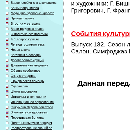
и художники: Г. Виш
Видеопособия для школьников
Байки Бояршинова
Григорович, Г. Фран
Медицина. здоровье. красота
Принцип закона
В гостях у ветерана
Ваши трудовые права
События культурн
О политике без политики
101 вопрос юристу
Выпуск 132. Сезон л
Легенды золотого века
Новая школа
Салон. Симфоджаз Б
Заглянем в словарь
Дорогу осилит идущий
Доказательная медицина
Объять необъятное
Ох, уж эти детки!
Юридическая помощь
Данная перед
Сделай сам
Школа рисования
Интеллект и технологии
Инновационное образование
Ойкумена Федора Конюхова
В контакте со здоровьем
Перечитывая Боткина
Пилотные выпуски передач
Распространение знаний по