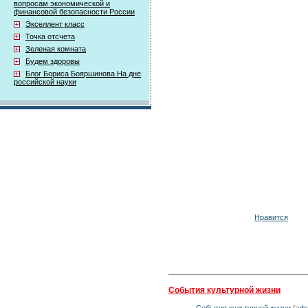
вопросам экономической и
финансовой безопасности России
Экселлент класс
Точка отсчета
Зеленая комната
Будем здоровы
Блог Бориса Бояршинова На дне
российской науки
Нравится
События культурной жизни
События культурной жизни (эфи