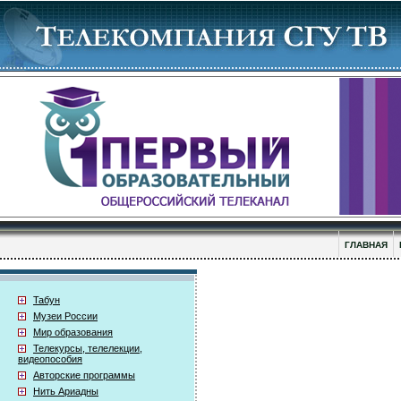
ГЛАВНАЯ
Табун
Музеи России
Мир образования
Телекурсы, телелекции,
видеопособия
Авторские программы
Нить Ариадны