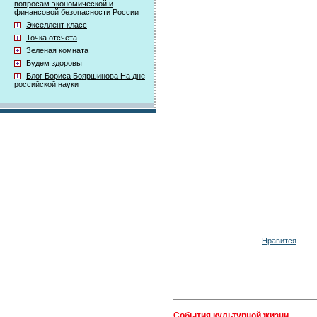
вопросам экономической и
финансовой безопасности России
Экселлент класс
Точка отсчета
Зеленая комната
Будем здоровы
Блог Бориса Бояршинова На дне
российской науки
Нравится
События культурной жизни