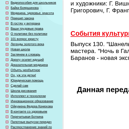
и художники: Г. Виш
Видеопособия для школьников
Байки Бояршинова
Григорович, Г. Фран
Медицина. здоровье. красота
Принцип закона
В гостях у ветерана
Ваши трудовые права
События культурн
О политике без политики
101 вопрос юристу
Выпуск 130. "Шанел
Легенды золотого века
Новая школа
мастера. "Ночь в Г
Заглянем в словарь
Баранов - новая эк
Дорогу осилит идущий
Доказательная медицина
Объять необъятное
Ох, уж эти детки!
Юридическая помощь
Сделай сам
Данная перед
Школа рисования
Интеллект и технологии
Инновационное образование
Ойкумена Федора Конюхова
В контакте со здоровьем
Перечитывая Боткина
Пилотные выпуски передач
Распространение знаний по