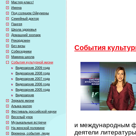
Мастер-класс!
Имена
Под солнцем Ойкумены
Семейный доктор
Пангея
Школа здоровья
Домашний зоопарк
Рекордсмен
Без визы
События культур
Собеседники
Мамина школа
События культурной жизни
Видеоархив 2009 года
Видеоархив 2008 года
Видеоархив 2007 года
Видеоархив 2006 года
Видеоархив 2005 года
Видеоархив
Зеркало жизни
Альма-матер
Фестиваль российской науки
Веселый урок
Музыкальные встречи
и международным фе
На женской половине
деятели литературы
Времена, события, люди