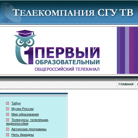
ГЛАВНАЯ
Табун
Музеи России
Мир образования
Телекурсы, телелекции,
видеопособия
Авторские программы
Нить Ариадны