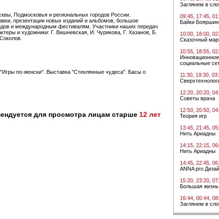
Заглянем в сл
квы, Подмосковья и региональных городов России.
09:45, 17:45, 01
вки, презентации новых изданий и альбомов, большое
Байки Бояршин
одов и международным фестивалям. Участники наших передач
теры и художники: Г. Вишневская, И. Чурикова, Г. Хазанов, Б.
10:00, 18:00, 02
 Соколов.
Сказочный мар
10:55, 18:55, 02
Инновационное
социальные сет
 "Игры по-женски". Выставка "Стеклянные чудеса". Басы о
11:30, 19:30, 03
Сверхтехнологи
12:20, 20:20, 04
Советы врача
12:50, 20:50, 04
мендуется для просмотра лицам старше
12 лет
Теория игр
13:45, 21:45, 05
Нить Ариадны
14:15, 22:15, 06
Нить Ариадны
14:45, 22:45, 06
ANNA pro Диза
15:20, 23:20, 07
Большая жизнь
16:44, 00:44, 08
Заглянем в сл