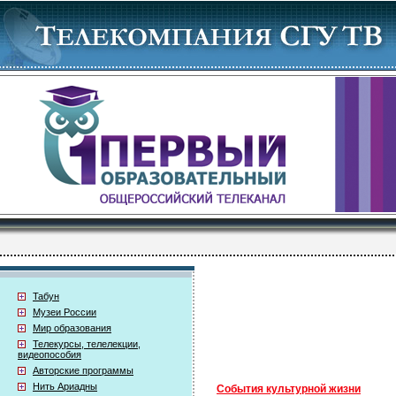
Табун
Музеи России
Мир образования
Телекурсы, телелекции,
видеопособия
Авторские программы
Нить Ариадны
События культурной жизни