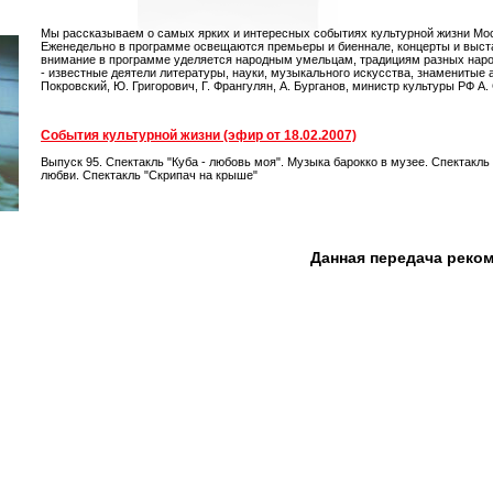
Мы рассказываем о самых ярких и интересных событиях культурной жизни Мос
Еженедельно в программе освещаются премьеры и биеннале, концерты и выста
внимание в программе уделяется народным умельцам, традициям разных нар
- известные деятели литературы, науки, музыкального искусства, знаменитые ак
Покровский, Ю. Григорович, Г. Франгулян, А. Бурганов, министр культуры РФ А.
События культурной жизни (эфир от 18.02.2007)
Выпуск 95. Спектакль "Куба - любовь моя". Музыка барокко в музее. Спектакль
любви. Спектакль "Скрипач на крыше"
Данная передача реко