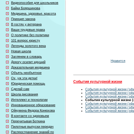
Видеопособия для школьников
Байки Бояршинова
Медицина. здоровье. красота
Принцип закона
В гостях у ветерана
Ваши трудовые права
О политике без политики
101 вопрос юристу
Легенды золотого века
Новая школа
Заглянем в словарь
Нравится
Дорогу осилит идущий
Доказательная медицина
Объять необъятное
Ох, уж эти детки!
События культурной жизни
Юридическая помощь
Сделай сам
События культурной жизни (эфи
События культурной жизни (эфи
Школа рисования
События культурной жизни (эфи
Интеллект и технологии
События культурной жизни (э
События культурной жизни (эфи
Инновационное образование
События культурной жизни (эфи
Ойкумена Федора Конюхова
События культурной жизни (эфи
В контакте со здоровьем
Перечитывая Боткина
Пилотные выпуски передач
Распространение знаний по