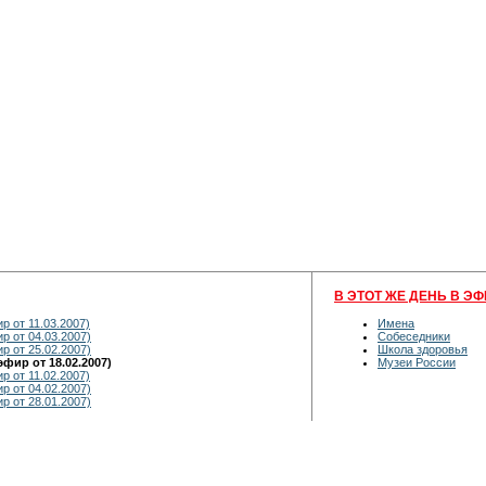
В ЭТОТ ЖЕ ДЕНЬ В ЭФ
р от 11.03.2007)
Имена
р от 04.03.2007)
Собеседники
р от 25.02.2007)
Школа здоровья
фир от 18.02.2007)
Музеи России
р от 11.02.2007)
р от 04.02.2007)
р от 28.01.2007)