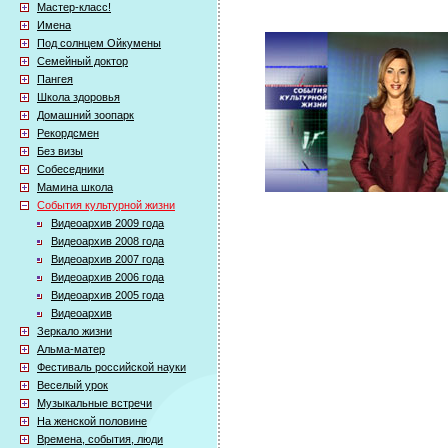
Мастер-класс!
Имена
Под солнцем Ойкумены
Семейный доктор
Пангея
Школа здоровья
Домашний зоопарк
Рекордсмен
Без визы
Собеседники
Мамина школа
События культурной жизни
Видеоархив 2009 года
Видеоархив 2008 года
Видеоархив 2007 года
Видеоархив 2006 года
Видеоархив 2005 года
Видеоархив
Зеркало жизни
Альма-матер
Фестиваль российской науки
Веселый урок
Музыкальные встречи
На женской половине
Времена, события, люди