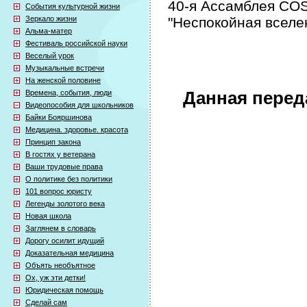
40-я Ассамблея CO
События культурной жизни
Зеркало жизни
"Неспокойная вселе
Альма-матер
Фестиваль российской науки
Веселый урок
Музыкальные встречи
На женской половине
Времена, события, люди
Данная перед
Видеопособия для школьников
Байки Бояршинова
Медицина. здоровье. красота
Принцип закона
В гостях у ветерана
Ваши трудовые права
О политике без политики
101 вопрос юристу
Легенды золотого века
Новая школа
Заглянем в словарь
Дорогу осилит идущий
Доказательная медицина
Объять необъятное
Ох, уж эти детки!
Юридическая помощь
Сделай сам