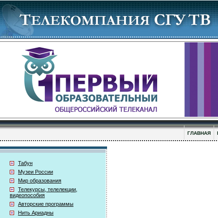
ГЛАВНАЯ
Табун
Музеи России
Мир образования
Телекурсы, телелекции,
видеопособия
Авторские программы
Нить Ариадны