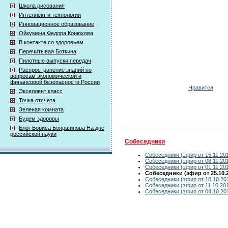
Школа рисования
Интеллект и технологии
Инновационное образование
Ойкумена Федора Конюхова
В контакте со здоровьем
Перечитывая Боткина
Пилотные выпуски передач
Распространение знаний по
вопросам экономической и
финансовой безопасности России
Нравится
Экселлент класс
Точка отсчета
Зеленая комната
Будем здоровы
Блог Бориса Бояршинова На дне
российской науки
Собеседники
Собеседники (эфир от 15.11.20
Собеседники (эфир от 08.11.20
Собеседники (эфир от 01.11.20
Собеседники (эфир от 25.10.
Собеседники (эфир от 18.10.20
Собеседники (эфир от 11.10.20
Собеседники (эфир от 04.10.20