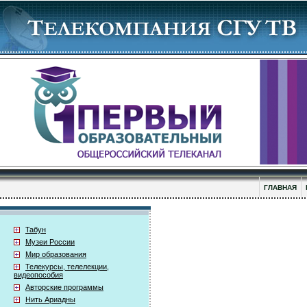
ГЛАВНАЯ
Табун
Музеи России
Мир образования
Телекурсы, телелекции,
видеопособия
Авторские программы
Нить Ариадны