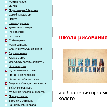
Мастер-класс!
Имена
Под солнцем Ойкумены
Семейный доктор
Пангея
Школа здоровья
Домашний зоопарк
Рекордсмен
Без визы
Школа рисовани
Собеседники
Мамина школа
События культурной жизни
Зеркало жизни
Альма-матер
Фестиваль российской науки
Веселый урок
Музыкальные встречи
На женской половине
Времена, события, люди
Видеопособия для школьников
Байки Бояршинова
изображения предме
Медицина. здоровье. красота
Принцип закона
холсте.
В гостях у ветерана
Ваши трудовые права