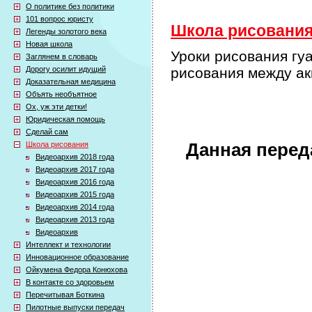
О политике без политики
101 вопрос юристу
Школа рисования 
Легенды золотого века
Новая школа
Уроки рисования гу
Заглянем в словарь
Дорогу осилит идущий
рисования между а
Доказательная медицина
Объять необъятное
Ох, уж эти детки!
Юридическая помощь
Сделай сам
Школа рисования
Данная перед
Видеоархив 2018 года
Видеоархив 2017 года
Видеоархив 2016 года
Видеоархив 2015 года
Видеоархив 2014 года
Видеоархив 2013 года
Видеоархив
Интеллект и технологии
Инновационное образование
Ойкумена Федора Конюхова
В контакте со здоровьем
Перечитывая Боткина
Пилотные выпуски передач