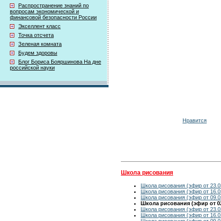
Распространение знаний по
вопросам экономической и
финансовой безопасности России
Экселлент класс
Точка отсчета
Зеленая комната
Будем здоровы
Блог Бориса Бояршинова На дне
российской науки
Нравится
Школа рисования
Школа рисования (эфир от 23.0
Школа рисования (эфир от 16.0
Школа рисования (эфир от 09.0
Школа рисования (эфир от 02
Школа рисования (эфир от 23.0
Школа рисования (эфир от 16.0
Школа рисования (эфир от 09.0