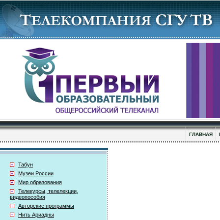
ГЛАВНАЯ
Табун
Музеи России
Мир образования
Телекурсы, телелекции,
видеопособия
Авторские программы
Нить Ариадны