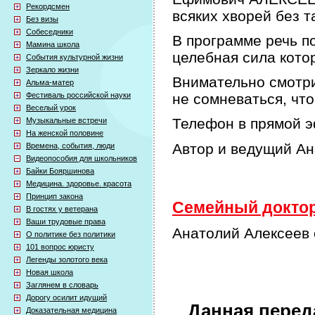
Рекордсмен
всяких хворей без т
Без визы
Собеседники
В программе речь по
Мамина школа
целебная сила кото
События культурной жизни
Зеркало жизни
Внимательно смотри
Альма-матер
Фестиваль российской науки
не сомневаться, что
Веселый урок
Телефон в прямой э
Музыкальные встречи
На женской половине
Автор и ведущий А
Времена, события, люди
Видеопособия для школьников
Байки Бояршинова
Медицина. здоровье. красота
Принцип закона
Семейный доктор 
В гостях у ветерана
Ваши трудовые права
Анатолий Алексеев 
О политике без политики
101 вопрос юристу
Легенды золотого века
Новая школа
Заглянем в словарь
Дорогу осилит идущий
Данная перед
Доказательная медицина