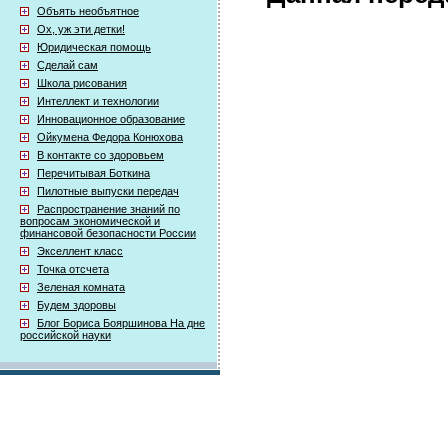
Объять необъятное
Ох, уж эти детки!
Юридическая помощь
Сделай сам
Школа рисования
Интеллект и технологии
Инновационное образование
Ойкумена Федора Конюхова
В контакте со здоровьем
Перечитывая Боткина
Пилотные выпуски передач
Распространение знаний по
вопросам экономической и
финансовой безопасности России
Экселлент класс
Точка отсчета
Зеленая комната
Будем здоровы
Блог Бориса Бояршинова На дне
российской науки