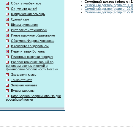
Семейный доктор (эфир от 12
Объять необъятное
Семейный доктор (эфир от 05.0
Семейный доктор (эфир от 29.0
Ох, уж эти детки!
Семейный доктор (эфир от 22.0
Юридическая помощь
Сделай сам
Школа рисования
Интеллект и технологии
Инновационное образование
Ойкумена Федора Конюхова
В контакте со здоровьем
Перечитывая Боткина
Пилотные выпуски передач
Распространение знаний по
вопросам экономической и
финансовой безопасности России
Экселлент класс
Точка отсчета
Зеленая комната
Будем здоровы
Блог Бориса Бояршинова На дне
российской науки