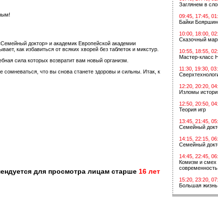
Заглянем в сл
ным!
09:45, 17:45, 01
Байки Бояршин
10:00, 18:00, 02
Сказочный мар
«Семейный доктор» и академик Европейской академии
ет, как избавиться от всяких хворей без таблеток и микстур.
10:55, 18:55, 02
Мастер-класс 
ебная сила которых возвратит вам новый организм.
11:30, 19:30, 03
сомневаться, что вы снова станете здоровы и сильны. Итак, к
Сверхтехнологи
12:20, 20:20, 04
Изломы истори
12:50, 20:50, 04
Теория игр
13:45, 21:45, 05
Семейный докт
14:15, 22:15, 06
Семейный докт
14:45, 22:45, 06
Комизм и смех 
современность
мендуется для просмотра лицам старше
16 лет
15:20, 23:20, 07
Большая жизнь