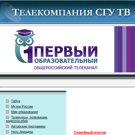
Табун
Музеи России
Мир образования
Телекурсы, телелекции,
видеопособия
Авторские программы
Нить Ариадны
Семейный доктор