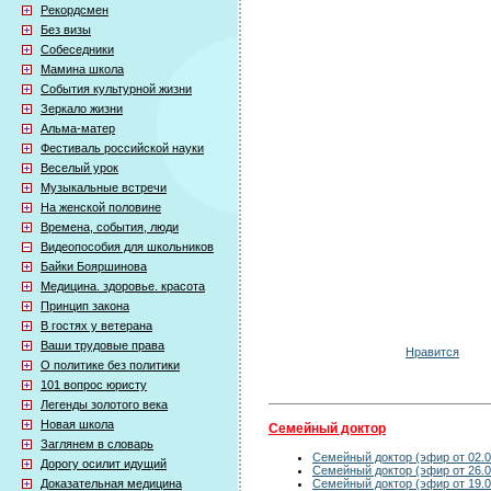
Рекордсмен
Без визы
Собеседники
Мамина школа
События культурной жизни
Зеркало жизни
Альма-матер
Фестиваль российской науки
Веселый урок
Музыкальные встречи
На женской половине
Времена, события, люди
Видеопособия для школьников
Байки Бояршинова
Медицина. здоровье. красота
Принцип закона
В гостях у ветерана
Ваши трудовые права
Нравится
О политике без политики
101 вопрос юристу
Легенды золотого века
Новая школа
Семейный доктор
Заглянем в словарь
Семейный доктор (эфир от 02.0
Дорогу осилит идущий
Семейный доктор (эфир от 26.0
Семейный доктор (эфир от 19.0
Доказательная медицина