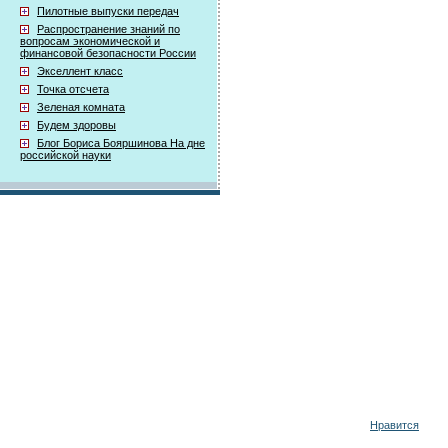
Пилотные выпуски передач
Распространение знаний по
вопросам экономической и
финансовой безопасности России
Экселлент класс
Точка отсчета
Зеленая комната
Будем здоровы
Блог Бориса Бояршинова На дне
российской науки
Нравится