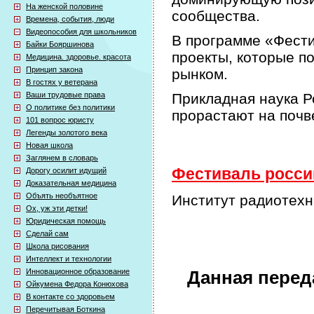
На женской половине
сообщества.
Времена, события, люди
Видеопособия для школьников
В программе «Фести
Байки Бояршинова
проекты, которые п
Медицина. здоровье. красота
Принцип закона
рынком.
В гостях у ветерана
Ваши трудовые права
Прикладная наука Р
О политике без политики
прорастают на почв
101 вопрос юристу
Легенды золотого века
Новая школа
Заглянем в словарь
Фестиваль россий
Дорогу осилит идущий
Доказательная медицина
Объять необъятное
Институт радиотехн
Ох, уж эти детки!
Юридическая помощь
Сделай сам
Школа рисования
Интеллект и технологии
Инновационное образование
Данная перед
Ойкумена Федора Конюхова
В контакте со здоровьем
Перечитывая Боткина