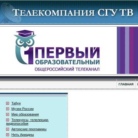
ГЛАВНАЯ
Табун
Музеи России
Мир образования
Телекурсы, телелекции,
видеопособия
Авторские программы
Нить Ариадны