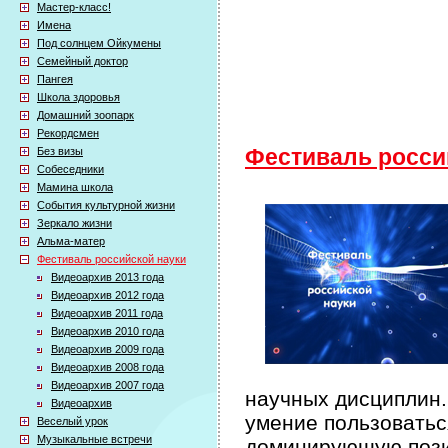
Мастер-класс!
Имена
Под солнцем Ойкумены
Семейный доктор
Пангея
Школа здоровья
Домашний зоопарк
Рекордсмен
Без визы
Фестиваль росси
Собеседники
Мамина школа
События культурной жизни
Зеркало жизни
Альма-матер
Фестиваль российской науки
Видеоархив 2013 года
Видеоархив 2012 года
Видеоархив 2011 года
Видеоархив 2010 года
Видеоархив 2009 года
Видеоархив 2008 года
Видеоархив 2007 года
научных дисциплин.
Видеоархив
умение пользоватьс
Веселый урок
Музыкальные встречи
доминирующую пози