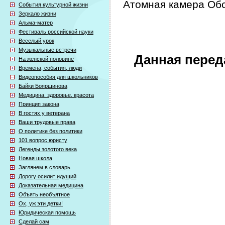
Атомная камера Об
События культурной жизни
Зеркало жизни
Альма-матер
Фестиваль российской науки
Веселый урок
Музыкальные встречи
Данная перед
На женской половине
Времена, события, люди
Видеопособия для школьников
Байки Бояршинова
Медицина. здоровье. красота
Принцип закона
В гостях у ветерана
Ваши трудовые права
О политике без политики
101 вопрос юристу
Легенды золотого века
Новая школа
Заглянем в словарь
Дорогу осилит идущий
Доказательная медицина
Объять необъятное
Ох, уж эти детки!
Юридическая помощь
Сделай сам