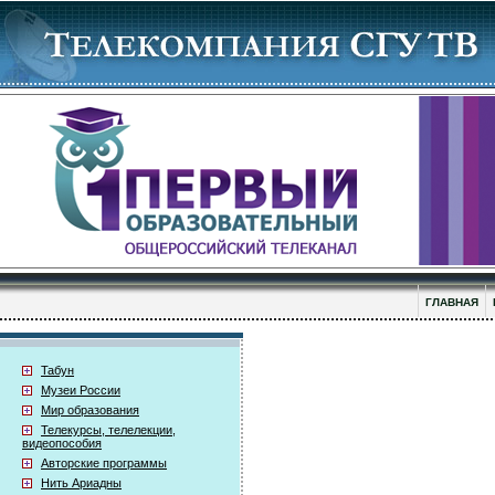
ГЛАВНАЯ
Табун
Музеи России
Мир образования
Телекурсы, телелекции,
видеопособия
Авторские программы
Нить Ариадны