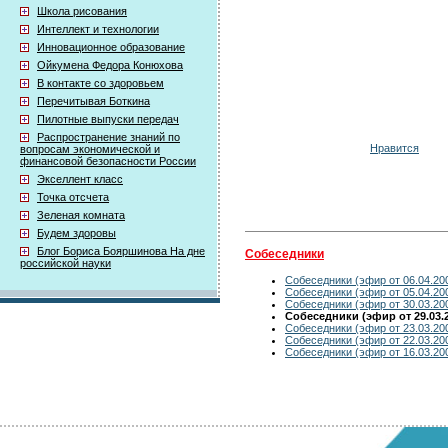
Школа рисования
Интеллект и технологии
Инновационное образование
Ойкумена Федора Конюхова
В контакте со здоровьем
Перечитывая Боткина
Пилотные выпуски передач
Распространение знаний по
Нравится
вопросам экономической и
финансовой безопасности России
Экселлент класс
Точка отсчета
Зеленая комната
Будем здоровы
Блог Бориса Бояршинова На дне
Собеседники
российской науки
Собеседники (эфир от 06.04.20
Собеседники (эфир от 05.04.20
Собеседники (эфир от 30.03.20
Собеседники (эфир от 29.03.
Собеседники (эфир от 23.03.20
Собеседники (эфир от 22.03.20
Собеседники (эфир от 16.03.20