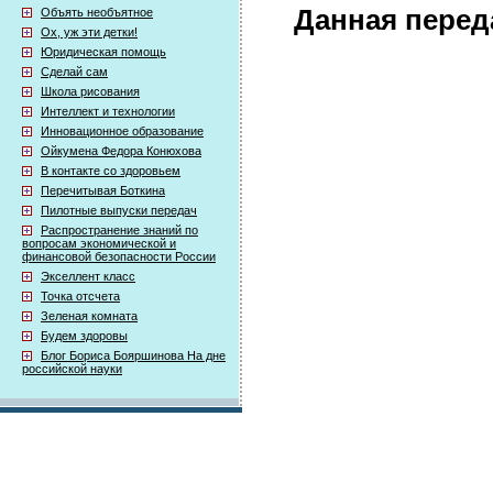
Данная перед
Объять необъятное
Ох, уж эти детки!
Юридическая помощь
Сделай сам
Школа рисования
Интеллект и технологии
Инновационное образование
Ойкумена Федора Конюхова
В контакте со здоровьем
Перечитывая Боткина
Пилотные выпуски передач
Распространение знаний по
вопросам экономической и
финансовой безопасности России
Экселлент класс
Точка отсчета
Зеленая комната
Будем здоровы
Блог Бориса Бояршинова На дне
российской науки