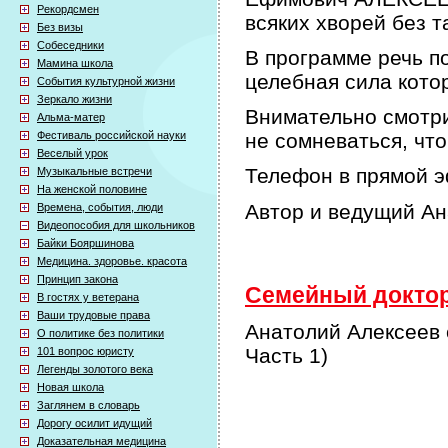
Рекордсмен
всяких хворей без т
Без визы
Собеседники
В программе речь по
Мамина школа
целебная сила кото
События культурной жизни
Зеркало жизни
Внимательно смотри
Альма-матер
Фестиваль российской науки
не сомневаться, что
Веселый урок
Телефон в прямой э
Музыкальные встречи
На женской половине
Автор и ведущий А
Времена, события, люди
Видеопособия для школьников
Байки Бояршинова
Медицина. здоровье. красота
Принцип закона
Семейный доктор 
В гостях у ветерана
Ваши трудовые права
Анатолий Алексеев 
О политике без политики
Часть 1)
101 вопрос юристу
Легенды золотого века
Новая школа
Заглянем в словарь
Дорогу осилит идущий
Доказательная медицина