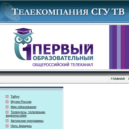
ГЛАВНАЯ
Табун
Музеи России
Мир образования
Телекурсы, телелекции,
видеопособия
Авторские программы
Нить Ариадны