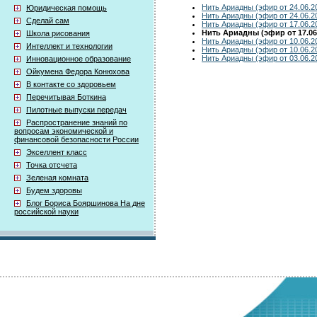
Нить Ариадны (эфир от 24.06.2
Юридическая помощь
Нить Ариадны (эфир от 24.06.2
Сделай сам
Нить Ариадны (эфир от 17.06.2
Нить Ариадны (эфир от 17.06
Школа рисования
Нить Ариадны (эфир от 10.06.2
Интеллект и технологии
Нить Ариадны (эфир от 10.06.2
Нить Ариадны (эфир от 03.06.2
Инновационное образование
Ойкумена Федора Конюхова
В контакте со здоровьем
Перечитывая Боткина
Пилотные выпуски передач
Распространение знаний по
вопросам экономической и
финансовой безопасности России
Экселлент класс
Точка отсчета
Зеленая комната
Будем здоровы
Блог Бориса Бояршинова На дне
российской науки