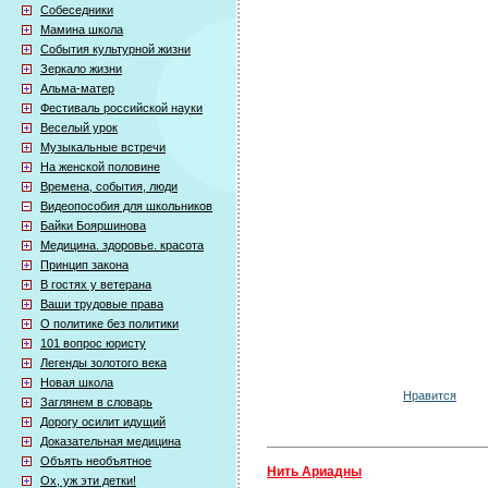
Собеседники
Мамина школа
События культурной жизни
Зеркало жизни
Альма-матер
Фестиваль российской науки
Веселый урок
Музыкальные встречи
На женской половине
Времена, события, люди
Видеопособия для школьников
Байки Бояршинова
Медицина. здоровье. красота
Принцип закона
В гостях у ветерана
Ваши трудовые права
О политике без политики
101 вопрос юристу
Легенды золотого века
Новая школа
Нравится
Заглянем в словарь
Дорогу осилит идущий
Доказательная медицина
Объять необъятное
Нить Ариадны
Ох, уж эти детки!