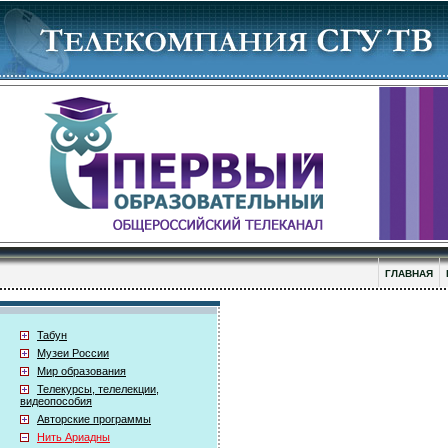
ГЛАВНАЯ
Табун
Музеи России
Мир образования
Телекурсы, телелекции,
видеопособия
Авторские программы
Нить Ариадны