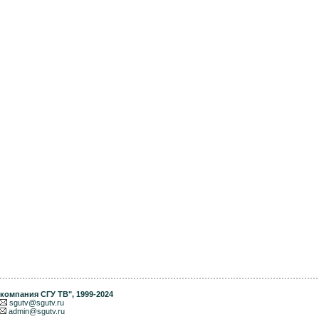
компания СГУ ТВ"
, 1999-2024
sgutv@sgutv.ru
admin@sgutv.ru