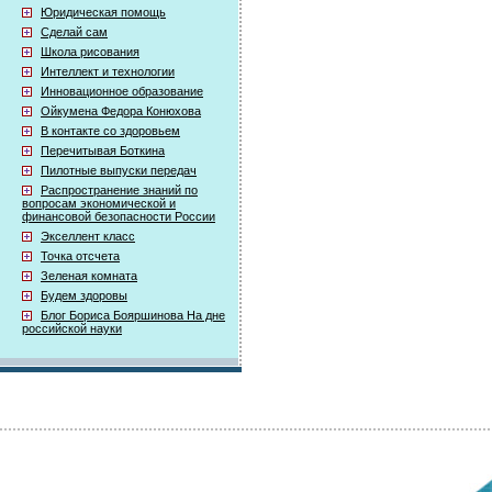
Юридическая помощь
Сделай сам
Школа рисования
Интеллект и технологии
Инновационное образование
Ойкумена Федора Конюхова
В контакте со здоровьем
Перечитывая Боткина
Пилотные выпуски передач
Распространение знаний по
вопросам экономической и
финансовой безопасности России
Экселлент класс
Точка отсчета
Зеленая комната
Будем здоровы
Блог Бориса Бояршинова На дне
российской науки