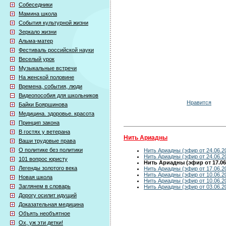
Собеседники
Мамина школа
События культурной жизни
Зеркало жизни
Альма-матер
Фестиваль российской науки
Веселый урок
Музыкальные встречи
На женской половине
Времена, события, люди
Видеопособия для школьников
Нравится
Байки Бояршинова
Медицина. здоровье. красота
Принцип закона
В гостях у ветерана
Нить Ариадны
Ваши трудовые права
О политике без политики
Нить Ариадны (эфир от 24.06.2
Нить Ариадны (эфир от 24.06.2
101 вопрос юристу
Нить Ариадны (эфир от 17.06
Легенды золотого века
Нить Ариадны (эфир от 17.06.2
Нить Ариадны (эфир от 10.06.2
Новая школа
Нить Ариадны (эфир от 10.06.2
Заглянем в словарь
Нить Ариадны (эфир от 03.06.2
Дорогу осилит идущий
Доказательная медицина
Объять необъятное
Ох, уж эти детки!