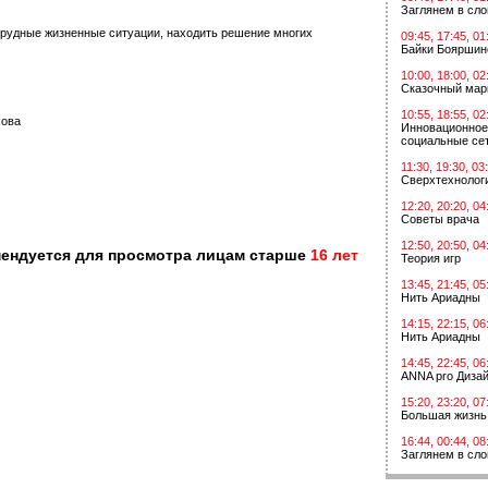
Заглянем в сл
трудные жизненные ситуации, находить решение многих
09:45, 17:45, 01
Байки Бояршин
10:00, 18:00, 02
Сказочный мар
10:55, 18:55, 02
хова
Инновационное
социальные сет
11:30, 19:30, 03
Сверхтехнологи
12:20, 20:20, 04
Советы врача
12:50, 20:50, 04
мендуется для просмотра лицам старше
16 лет
Теория игр
13:45, 21:45, 05
Нить Ариадны
14:15, 22:15, 06
Нить Ариадны
14:45, 22:45, 06
ANNA pro Диза
15:20, 23:20, 07
Большая жизнь
16:44, 00:44, 08
Заглянем в сл