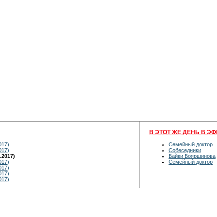
В ЭТОТ ЖЕ ДЕНЬ В ЭФ
017)
Семейный доктор
017)
Собеседники
.2017)
Байки Бояршинова
017)
Семейный доктор
017)
017)
017)