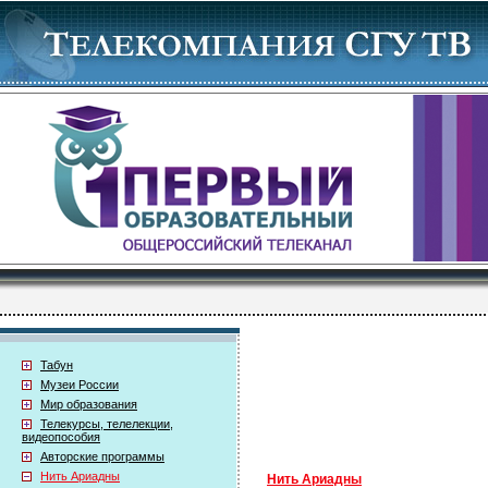
Табун
Музеи России
Мир образования
Телекурсы, телелекции,
видеопособия
Авторские программы
Нить Ариадны
Нить Ариадны