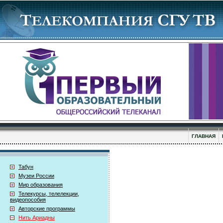
ГЛАВНАЯ
Табун
Музеи России
Мир образования
Телекурсы, телелекции,
видеопособия
Авторские программы
Нить Ариадны