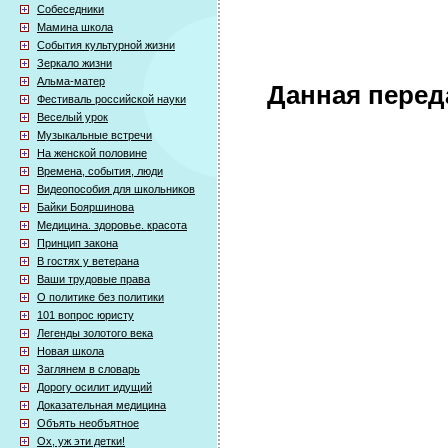
Собеседники
Мамина школа
События культурной жизни
Зеркало жизни
Альма-матер
Данная перед
Фестиваль российской науки
Веселый урок
Музыкальные встречи
На женской половине
Времена, события, люди
Видеопособия для школьников
Байки Бояршинова
Медицина. здоровье. красота
Принцип закона
В гостях у ветерана
Ваши трудовые права
О политике без политики
101 вопрос юристу
Легенды золотого века
Новая школа
Заглянем в словарь
Дорогу осилит идущий
Доказательная медицина
Объять необъятное
Ох, уж эти детки!