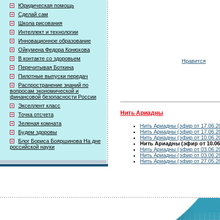
Юридическая помощь
Сделай сам
Школа рисования
Интеллект и технологии
Инновационное образование
Ойкумена Федора Конюхова
В контакте со здоровьем
Нравится
Перечитывая Боткина
Пилотные выпуски передач
Распространение знаний по
вопросам экономической и
финансовой безопасности России
Экселлент класс
Нить Ариадны
Точка отсчета
Зеленая комната
Нить Ариадны (эфир от 17.06.2
Нить Ариадны (эфир от 17.06.2
Будем здоровы
Нить Ариадны (эфир от 10.06.2
Блог Бориса Бояршинова На дне
Нить Ариадны (эфир от 10.06
российской науки
Нить Ариадны (эфир от 03.06.2
Нить Ариадны (эфир от 03.06.2
Нить Ариадны (эфир от 27.05.2