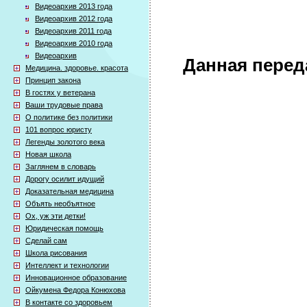
Видеоархив 2013 года
Видеоархив 2012 года
Видеоархив 2011 года
Видеоархив 2010 года
Видеоархив
Данная перед
Медицина. здоровье. красота
Принцип закона
В гостях у ветерана
Ваши трудовые права
О политике без политики
101 вопрос юристу
Легенды золотого века
Новая школа
Заглянем в словарь
Дорогу осилит идущий
Доказательная медицина
Объять необъятное
Ох, уж эти детки!
Юридическая помощь
Сделай сам
Школа рисования
Интеллект и технологии
Инновационное образование
Ойкумена Федора Конюхова
В контакте со здоровьем