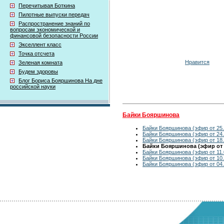
Перечитывая Боткина
Пилотные выпуски передач
Распространение знаний по
вопросам экономической и
финансовой безопасности России
Экселлент класс
Точка отсчета
Нравится
Зеленая комната
Будем здоровы
Блог Бориса Бояршинова На дне
российской науки
Байки Бояршинова
Байки Бояршинова (эфир от 25.
Байки Бояршинова (эфир от 24.
Байки Бояршинова (эфир от 18.
Байки Бояршинова (эфир от 1
Байки Бояршинова (эфир от 11.
Байки Бояршинова (эфир от 10.
Байки Бояршинова (эфир от 04.