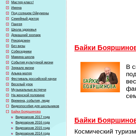
Мастер-класс!
Имена
Под солнцем Ойкумены
Семейный доктор
Пангея
Школа здоровья
Домашний зоопарк
Рекордсмен
Без визы
Байки Бояршино
Собеседники
Мамина школа
События культурной жизни
В 
Зеркало жизни
по
Альма-матер
Фестиваль российской науки
ве
Веселый урок
фак
Музыкальные встречи
се
На женской половине
Времена, события, люди
Видеопособия для школьников
Байки Бояршинова
Видеоархив 2017 года
Байки Бояршинова
Видеоархив 2016 года
Видеоархив 2015 года
Космический туризм
Видеоархив 2014 года