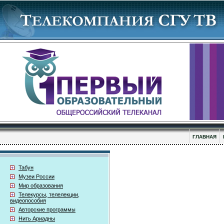
ГЛАВНАЯ
Табун
Музеи России
Мир образования
Телекурсы, телелекции,
видеопособия
Авторские программы
Нить Ариадны