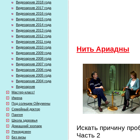
Видеоархив 2018 года
Видеоархив 2017 года
Видеоархив 2016 года
Видеоархив 2015 года
Видеоархив 2014 года
Видеоархив 2013 года
Видеоархив 2012 года
Видеоархив 2011 года
Видеоархив 2010 года
Нить Ариадны
Видеоархив 2009 года
Видеоархив 2008 года
Видеоархив 2007 года
Видеоархив 2006 года
Видеоархив 2005 года
Видеоархив 2004 года
Видеоархив
Мастер-класс!
Имена
Под солнцем Ойкумены
Семейный доктор
Пангея
Школа здоровья
Домашний зоопарк
Искать причину про
Рекордсмен
Часть 2
Без визы