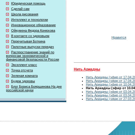
Юридическая помощь
Сделай сам
Школа рисования
Интеллект и технологии
Инновационное образование
Ойкумена Федора Конюхова
В контакте со здоровьем
Нравится
Перечитывая Боткина
Пилотные выпуски передач
Распространение знаний по
вопросам экономической и
финансовой безопасности России
Экселлент класс
Нить Ариадны
Точка отсчета
Зеленая комната
Нить Ариадны (эфир от 17.04.2
Нить Ариадны (эфир от 17.04.2
Будем здоровы
Нить Ариадны (эфир от 10.04.2
Блог Бориса Бояршинова На дне
Нить Ариадны (эфир от 10.04
российской науки
Нить Ариадны (эфир от 03.04.2
Нить Ариадны (эфир от 03.04.2
Нить Ариадны (эфир от 27.03.2