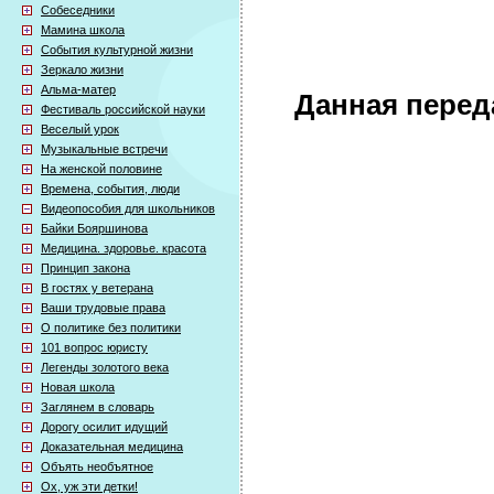
Собеседники
Мамина школа
События культурной жизни
Зеркало жизни
Альма-матер
Данная перед
Фестиваль российской науки
Веселый урок
Музыкальные встречи
На женской половине
Времена, события, люди
Видеопособия для школьников
Байки Бояршинова
Медицина. здоровье. красота
Принцип закона
В гостях у ветерана
Ваши трудовые права
О политике без политики
101 вопрос юристу
Легенды золотого века
Новая школа
Заглянем в словарь
Дорогу осилит идущий
Доказательная медицина
Объять необъятное
Ох, уж эти детки!