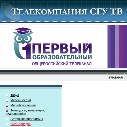
ГЛАВНАЯ
Табун
Музеи России
Мир образования
Телекурсы, телелекции,
видеопособия
Авторские программы
Нить Ариадны